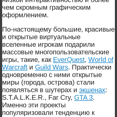
чем скромным графическим
оформлением.
По-настоящему большие, красивые
и открытые виртуальные
вселенные игрокам подарили
массовые многопользовательские
игры, такие, как
EverQuest
,
World of
Warcraft
и
Guild Wars
. Практически
одновременно с ними открытые
миры (города, острова) стали
появляться в шутерах и
экшенах
:
S.T.A.L.K.E.R., Far Cry,
GTA 3
.
Именно эти проекты
популяризовали тенденцию к