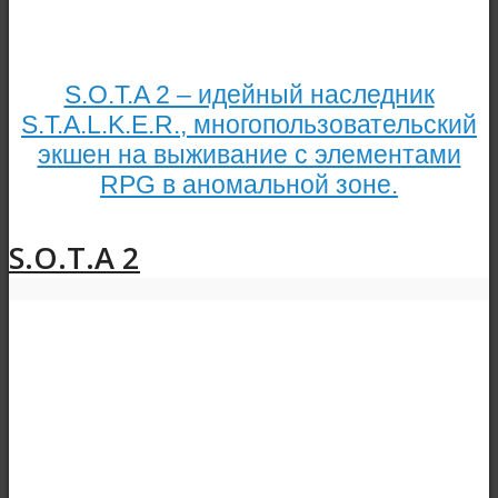
S.O.T.A 2 – идейный наследник
S.T.A.L.K.E.R., многопользовательский
экшен на выживание с элементами
RPG в аномальной зоне.
S.O.T.A 2