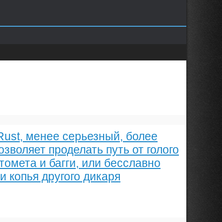
 Rust, менее серьезный, более
зволяет проделать путь от голого
томета и багги, или бесславно
и копья другого дикаря