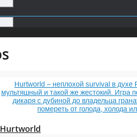
os
Hurtworld – неплохой survival в духе
мультяшный и такой же жестокий. Игра по
дикаря с дубиной до владельца грана
помереть от голода, холода ил
Hurtworld