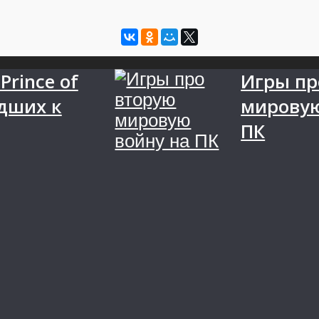
Prince of
Игры пр
удших к
мировую
ПК