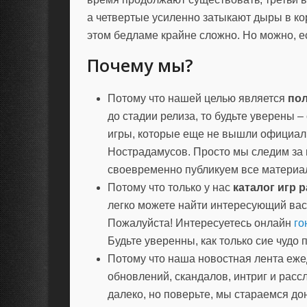
а четвертые усиленно затыкают дыры в ко
этом бедламе крайне сложно. Но можно, е
Почему мы?
Потому что нашей целью является
пол
до стадии релиза, то будьте уверены – 
игры, которые еще не вышли официальн
Нострадамусов. Просто мы следим за
своевременно публикуем все материал
Потому что только у нас
каталог игр 
легко можете найти интересующий ва
Пожалуйста! Интересуетесь онлайн
го
Будьте уверенны, как только сие чудо 
Потому что наша новостная лента еж
обновлений, скандалов, интриг и расс
далеко, но поверьте, мы стараемся д