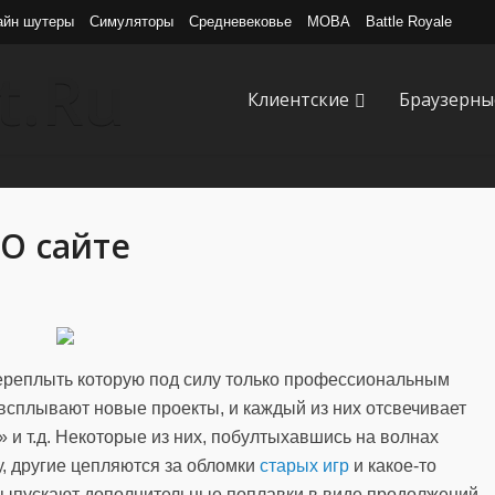
айн шутеры
Симуляторы
Средневековье
MOBA
Battle Royale
Клиентские
Браузерны
О сайте
ереплыть которую под силу только профессиональным
всплывают новые проекты, и каждый из них отсвечивает
 и т.д. Некоторые из них, побултыхавшись на волнах
у, другие цепляются за обломки
старых игр
и какое-то
выпускают дополнительные поплавки в виде продолжений,