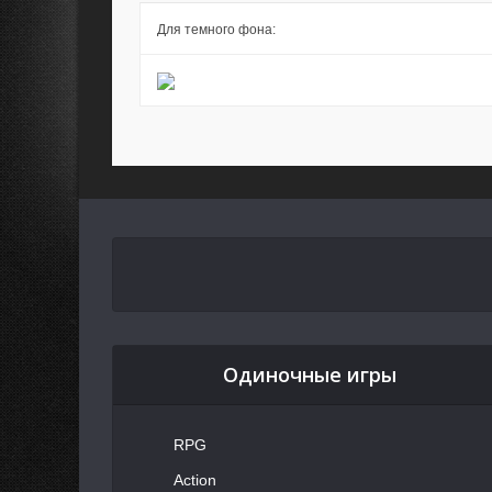
Для темного фона:
Одиночные игры
RPG
Action