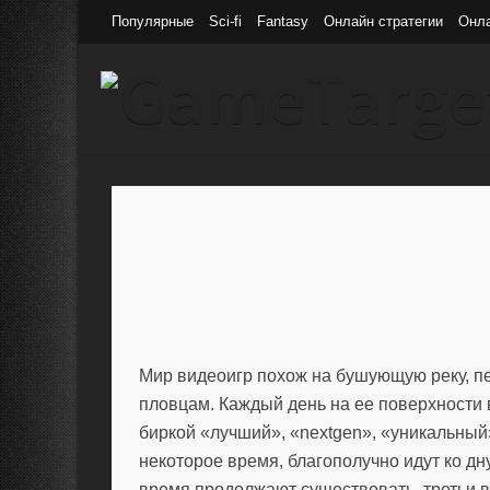
Популярные
Sci-fi
Fantasy
Онлайн стратегии
Онл
Мир видеоигр похож на бушующую реку, п
пловцам. Каждый день на ее поверхности 
биркой «лучший», «nextgen», «уникальный»
некоторое время, благополучно идут ко дн
время продолжают существовать, третьи 