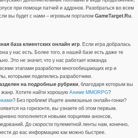
рпусе при помощи патчей и аддонов. Разобраться во всем
сли вы будет с нами – игровым порталом
GameTarget.Ru
.
ная база клиентских онлайн игр
. Если игра добралась
она у нас есть. Более того, в нашей базе есть даже те
о. Это не значит, что у нас работает команда
 всеми этапами разработки многообещающих игр и
ы, которыми поделились разработчики.
разделен на подробные рубрики
, благодаря которым вы
с жанр. Хотите найти хорошую
Аниме
MMORPG
?
нками
? Без проблем! Ищете анимэшные онлайн-гонки?
появится на горизонте, вы узнаете об этом первым.
едневно пополняется новыми порциями анонсов,
ледований. До скорости пулеметной ленты нам, конечно,
онести до вас информацию как можно быстрее.