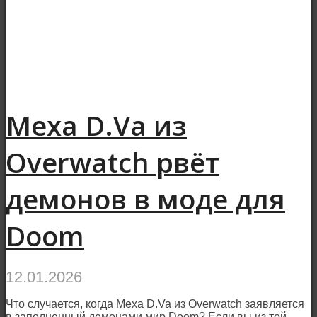
Меха D.Va из
Overwatch рвёт
демонов в моде для
Doom
12.01.2026
Что случается, когда Меха D.Va из Overwatch заявляется
в заполненный демонами мир Doom? Если вы из той