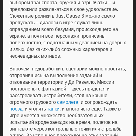
выбором транспорта, оружия и взрывчатки – и
предложили развлекаться в свое удовольствие.
Сюжетные ролики в Just Cause 3 можно смело
пропускать – диалоги в игре служат лишь
оправданием всего безумия, происходящего на
экране, а почти все персонажи прописаны
поверхностно, с однозначным делением на добрых
и злых, без каких-либо сложных характеров и
неочевидных мотивов.
Впрочем, недоработки в сценарии можно простить,
отправившись на выполнение заданий и
отвоевание территории у Ди Равелло. Миссии
поставлены с фантазией – здесь придется и
расстреливать истребители, стоя на крыше
огромного грузового
самолета
, и сопровождать
поезд
, и угонять
танки
, и много чего еще. Также в
игре имеется множество необязательных
испытаний вроде заездов на время, полетов на
вингсьюте через контрольные точки или стрельбы
в тире. За успешное прохождение этих заданий