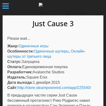
Just Cause 3
Please wait…
Жанр:
Одиночные игры
Особенности:
Одиночные шутеры
,
Онлайн-
шутеры от третьего лица
Статус:
Запущена
Оплата:
Единовременная покупка
Разработчик:
Avalanche Studios
Издатель:
Square Enix
Дата выхода:
1 декабря 2015
Сайт:
http://store.steampowered.com/app/225540/
В предыдущих частях серии Just Cause
бессменный протагонист Рико Родригес навел
порядок в государствах Сан-Эсперито и Панау,