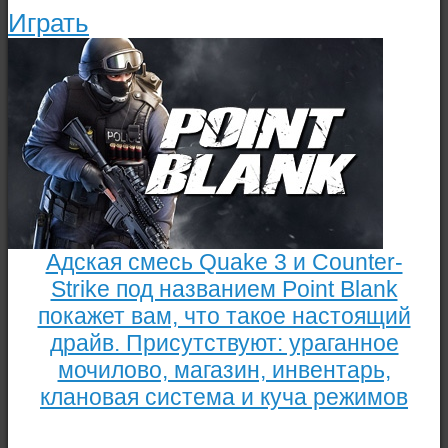
Играть
Адская смесь Quake 3 и Counter-
Strike под названием Point Blank
покажет вам, что такое настоящий
драйв. Присутствуют: ураганное
мочилово, магазин, инвентарь,
клановая система и куча режимов