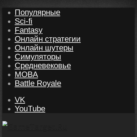
Популярные
Sci-fi
Fantasy
Онлайн стратегии
Онлайн шутеры
Симуляторы
Средневековье
MOBA
Battle Royale
VK
YouTube