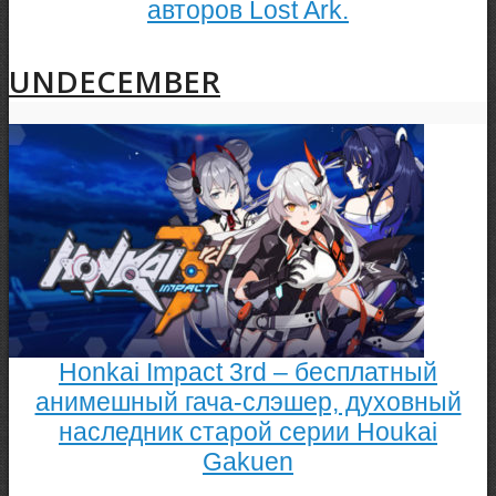
авторов Lost Ark.
UNDECEMBER
Honkai Impact 3rd – бесплатный
анимешный гача-слэшер, духовный
наследник старой серии Houkai
Gakuen