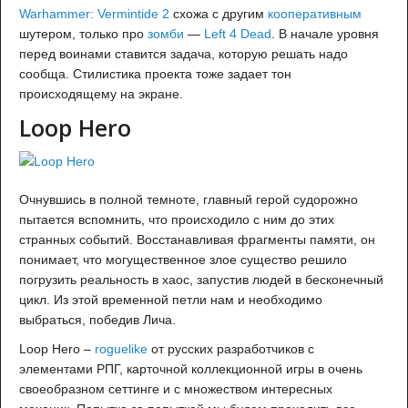
Warhammer: Vermintide 2
схожа с другим
кооперативным
шутером, только про
зомби
—
Left 4 Dead
. В начале уровня
перед воинами ставится задача, которую решать надо
сообща. Стилистика проекта тоже задает тон
происходящему на экране.
Loop Hero
Очнувшись в полной темноте, главный герой судорожно
пытается вспомнить, что происходило с ним до этих
странных событий. Восстанавливая фрагменты памяти, он
понимает, что могущественное злое существо решило
погрузить реальность в хаос, запустив людей в бесконечный
цикл. Из этой временной петли нам и необходимо
выбраться, победив Лича.
Loop Hero –
roguelike
от русских разработчиков с
элементами РПГ, карточной коллекционной игры в очень
своеобразном сеттинге и с множеством интересных