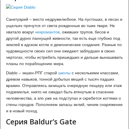
Санктуарий – место недружелюбное. На пустошах, в лесах и
ущельях прячутся от света рожденные во тьме твари. Не
хватало вокруг
некромантов
, оживших трупов, бесов и
другой дурно пахнущей живности, так есть еще глубоко под
землей в адском котле и демонические создания. Разные по
чудовищности своих сил они ожидают заблудших в своих
чертогах, чтобы истребить пришедших и дальше вынашивать
планы по порабощению мира.
Diablo – экшен-РПГ старой
школы
с несколькими классами,
древом навыков, тонной добытых вещей с тысяч падших
вражин. Отправляясь зачищать очередную пещеру или этаж
подземелья, никто не ожидал быть втянутым в спасение
человечества, а зло уже на подступах и скребется когтями о
стены городов. Пополняем запасы зелий, чиним снаряжение
и в новый поход.
Cерия Baldur’s Gate