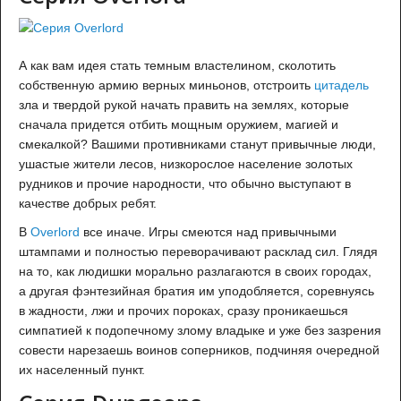
А как вам идея стать темным властелином, сколотить
собственную армию верных миньонов, отстроить
цитадель
зла и твердой рукой начать править на землях, которые
сначала придется отбить мощным оружием, магией и
смекалкой? Вашими противниками станут привычные люди,
ушастые жители лесов, низкорослое население золотых
рудников и прочие народности, что обычно выступают в
качестве добрых ребят.
В
Overlord
все иначе. Игры смеются над привычными
штампами и полностью переворачивают расклад сил. Глядя
на то, как людишки морально разлагаются в своих городах,
а другая фэнтезийная братия им уподобляется, соревнуясь
в жадности, лжи и прочих пороках, сразу проникаешься
симпатией к подопечному злому владыке и уже без зазрения
совести нарезаешь воинов соперников, подчиняя очередной
их населенный пункт.