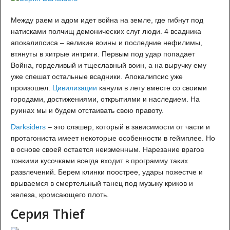
Между раем и адом идет война на земле, где гибнут под
натисками полчищ демонических слуг люди. 4 всадника
апокалипсиса – великие воины и последние нефилимы,
втянуты в хитрые интриги. Первым под удар попадает
Война, горделивый и тщеславный воин, а на выручку ему
уже спешат остальные всадники. Апокалипсис уже
произошел.
Цивилизации
канули в лету вместе со своими
городами, достижениями, открытиями и наследием. На
руинах мы и будем отстаивать свою правоту.
Darksiders
– это слэшер, который в зависимости от части и
протагониста имеет некоторые особенности в геймплее. Но
в основе своей остается неизменным. Нарезание врагов
тонкими кусочками всегда входит в программу таких
развлечений. Берем клинки поострее, удары пожестче и
врываемся в смертельный танец под музыку криков и
железа, кромсающего плоть.
Серия Thief