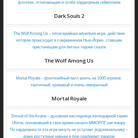
фэнтези, отличающаяся особо хардкорным геймплеем
Dark Souls 2
The Wolf Among Us – пятисерийная adventure-игра, действие
которое происходит в современном Нью-Йорке, ставшим
пристанищем для беглых героев сказок
The Wolf Among Us
Mortal Royale – фэнтезийный батл рояль на 1000 игроков:
хаотичный, кровавый и очень невзрачный
Mortal Royale
Shroud of the Avatar – духовная наследница легендарной серии
Ultima, положившей в свое время начало ММОРПГ как жанру.
По хардкорности эта игра ничуть не уступает родоначальнику –
даже доступные навыки в бою подбирает рандом