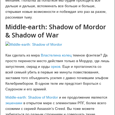
механик. Попытка за попыткой мы будем проходить все
дальше и дальше, вспоминать все больше и больше,
открывая новые возможности и побеждая зло раз за разом,
рассеивая тьму.
Middle-earth: Shadow of Mordor
& Shadow of War
Как сделать из мира
Властелина колец
темное фэнтези? Да
просто перенести место действия только в Мордор, где лишь
запустение, смрад и орды
орков
. Еще и протагониста со
всей семьей убить в первые же минуты повествования,
заставив того объединить усилия с давно почившим эльфом
Келебримбором. В одном теле им предстоит бороться с
Сауроном и его армией.
Middle-earth: Shadow of Mordor
и ее продолжение являются
экшенами
в открытом мире с элементами РПГ, более всего
схожими с серией Assassin’s Creed. Вы тоже можете
забираться по разным строениям и совершать тихие