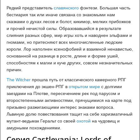
Редкий представитель
славянского
фэнтези. Большая часть
бестиария так или иначе связана со знакомыми нам
сказками о духах лесов и болот, кикимор, мелких прибожков
и прочей нечистой силы. Образовавшийся в результате
слияния разных сфер, мир игры хоть и наводнен эльфами и
гномами, но притесняют всех многочисленные людские
короли. Лор наполнен ксенофобией и взаимной ненавистью,
основанной на разнице в росте, длине и форме ушей,
способностям к магии и куче других, совсем незначительных
причин.
The Witcher
прошла путь от классического камерного РПГ
приключения до экшен-РПГ в
открытом мире
с долгими
заездами на Плотве, пересечением рек под парусом и
второстепенными активностями, прячущимися на карте под
призывно разжигающими интерес знаками вопроса.
Львиную долю повествования тащит на себе харизматичный
мутант-ведьмак Геральт со своей
охотой
на чудовищ и
амурными похождениями.
Серия Castlevania: Lords of