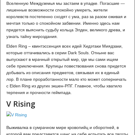
Вселенную Междуземья мы застаем в упадке. Погасшие —
лишенные возможности спокойно умереть, жители
королевств постепенно сходят с ума, раз за разом оживая и
мечтая только о спокойном забвении. Именно здесь нам
придется выяснить судьбу кольца Элден, великого древа, и
узнать тайну мироздания.
Elden Ring – квинтэссенция всех идей Хидэтаки Миядзаки,
которые оттачивались в серии Dark Souls. Отныне вас
выпускают в мрачный открытый мир, где мы сами ищем
себе приключения. Крупицы повествования снова придется
добывать из описания предметов, связывая их в единый
лор. В плане проработанности мало кто может соперничать
с Elden Ring из других экшен-РПГ. Главное, чтобы хватило
терпения и прочности геймпада.
V Rising
Выживалка в сумрачном мире кровопийц и оборотней, в
которой вам представится шанс на себе испытать все тяготы