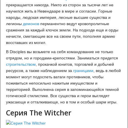
прекращается никогда. Никто из сторон за тысячи лет не
научился жить в Невендааре в мире и согласии. Горные
народы, людская империя, лесные высшие существа и
легионы
демонов
перманентно ведут кровопролитные
сражения за каждый клочок земли. На подходе еще и орды
нечисти, сметающие все на своем пути, пополняя армию
восставших из могил.
В Disciples вы возьмете на себя командование не только
отрядом, но и городами-крепостями. Заниматься придется
строительством
, прокачкой юнитов, торговлей и добычей
ресурсов, а также наблюдением за
границами
, ведь в любой
момент могут подоспеть ватаги противников, чтобы
поживиться непосильно нажитым имуществом и
территорией. Выполнена серия в запоминающейся темной
готической стилистике. Все существа и герои выглядят
ужасающе и отталкивающе, но в том и особый шарм игры.
Серия The Witcher