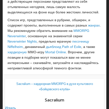
а действующие персонажи представляют из себя
отъявленных негодяев, лишь самую малость
выделяющихся на фоне еще более жестоких личностей.
Список игр, представленных в рубрике, обширен, и
содержит проекты, выполненные в самых разных
жанрах
.
Мы рекомендуем обратить внимание на
MMORPG
Neverwinter
, основанную на знаменитой серии
Neverwinter Nights
, предельно мрачную
песочницу
Niffelheim
, динамичный
дьяблоид
Path of Exile
, а также
хардкорную
ММО-игру
Mortal Online
. Впрочем, другие
позиции в подборке могут показаться вам не менее
интересными – скачивайте, запускайте и наслаждайтесь
неприветливой атмосферой темного фэнтези.
Sacralium – хардкорная MMORPG в духе культового
«Бойцовского клуба»
Sacralium
Играть