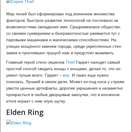
Мир теней был сформирован под влиянием множества
факторов. Быстрое развитие технологий не поспевало за
возможностями овладения ими. Средневековое общество,
со своими суевериями и безграмотностью уживается тут с
паровыми машинами и магическими способностями. На
улицах мощеного камнем города, среди укрепленных стен
замка и прогнивших трущоб нам и предстоит выживать.
Главный герой стелс-экшенов
Thief
Гаррет находит самый
простой способ сводить концы с концами, делая то, что он
умеет лучше всего. Гаррет –
вор
. И таких еще нужно
поискать. Лучший в своем деле. Может из-под носа у стражи
увести ценные артефакты, дорогие украшения и незаметно
прокрасться в любые дворцовые закоулки, что в конченом
итоге играет с ним злую шутку.
Elden Ring