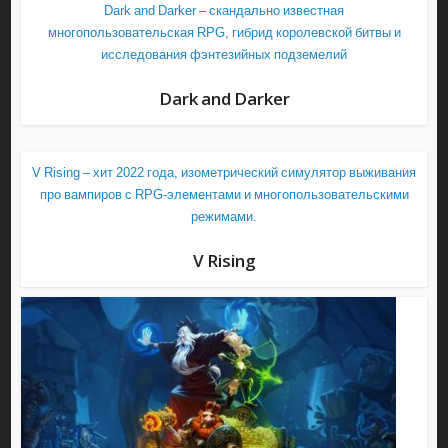
Dark and Darker – скандально известная
многопользовательская RPG, гибрид королевской битвы и
исследования фэнтезийных подземелий
Dark and Darker
V Rising – хит 2022 года, изометрический симулятор выживания
про вампиров с RPG-элементами и многопользовательскими
режимами.
V Rising