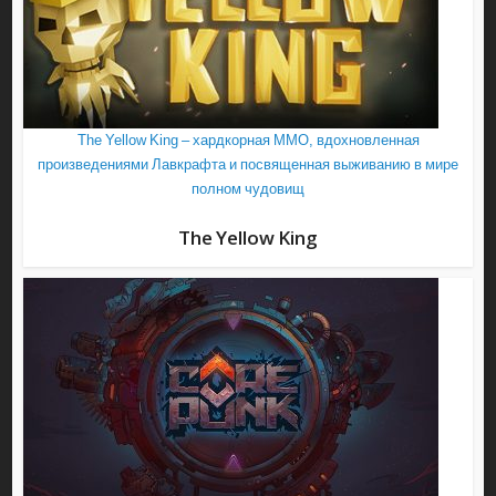
The Yellow King – хардкорная ММО, вдохновленная
произведениями Лавкрафта и посвященная выживанию в мире
полном чудовищ
The Yellow King