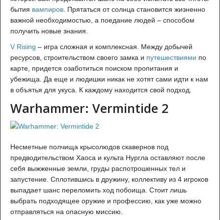
бытия
вампиров
. Прятаться от солнца становится жизненно
важной необходимостью, а поедание людей – способом
получить новые знания.
V Rising
– игра сложная и комплексная. Между добычей
ресурсов, строительством своего замка и
путешествиями
по
карте, придется озаботиться поиском пропитания и
убежища. Да еще и людишки никак не хотят сами идти к нам
в объятья для укуса. К каждому находится свой подход.
Warhammer: Vermintide 2
Несметные полчища крысолюдов скавернов под
предводительством Хаоса и культа Нургла оставляют после
себя выжженные земли, груды распотрошенных тел и
запустение. Сплотившись в дружину, коллективу из 4 игроков
выпадает шанс переломить ход побоища. Стоит лишь
выбрать подходящее оружие и профессию, как уже можно
отправляться на опасную миссию.