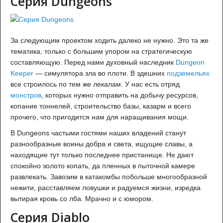
Cерия Dungeons
За следующим проектом ходить далеко не нужно. Это та же
тематика, только с большим упором на стратегическую
составляющую. Перед нами духовный наследник
Dungeon
Keeper
— симулятора зла во плоти. В здешних
подземельях
все строилось по тем же лекалам. У нас есть отряд
монстров
, которых нужно отправить на добычу ресурсов,
копание тоннелей, строительство базы, казарм и всего
прочего, что пригодится нам для наращивания мощи.
В Dungeons частыми гостями наших владений станут
разнообразные воины добра и света, ищущие славы, а
находящие тут только последнее пристанище. Не дают
спокойно золото копать, да пленных в пыточной камере
развлекать. Завозим в катакомбы побольше многообразной
нежити, расставляем ловушки и радуемся жизни, изредка
вытирая кровь со лба. Мрачно и с юмором.
Серия Diablo