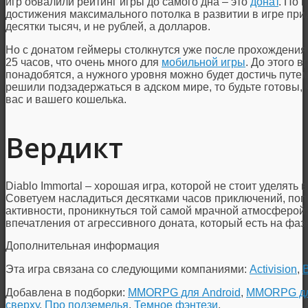
игр обвалили рейтинг игры до самого дна – это
донат
. По 
достижения максимального потолка в развитии в игре приде
десятки тысяч, и не рублей, а долларов.
Но с донатом геймеры столкнутся уже после прохождения 
25 часов, что очень много для
мобильной игры
. До этого 
понадобятся, а нужного уровня можно будет достичь путе
решили подзадержаться в адском мире, то будьте готовы, 
вас и вашего кошелька.
Вердикт
Diablo Immortal – хорошая игра, которой не стоит уделят
Советуем насладиться десятками часов приключений, по
активности, проникнуться той самой мрачной атмосферой, 
впечатления от агрессивного доната, который есть на фаз
Дополнительная информация
Эта игра связана со следующими компаниями:
Activision
,
B
Добавлена в подборки:
MMORPG для Android
,
MMORPG дл
сверху
,
Про подземелья
,
Темное фэнтези
.