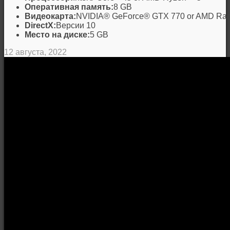
Оперативная память:
8 GB
Видеокарта:
NVIDIA® GeForce® GTX 770 or AMD Ra
DirectX:
Версии 10
Место на диске:
5 GB
12 августа, 2022