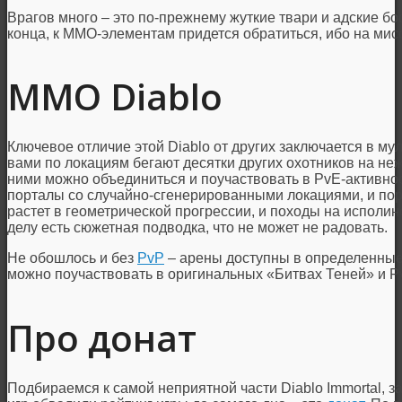
Врагов много – это по-прежнему жуткие твари и адские бо
конца, к MMO-элементам придется обратиться, ибо на мис
MMO Diablo
Ключевое отличие этой Diablo от других заключается в му
вами по локациям бегают десятки других охотников на не
ними можно объединиться и поучаствовать в PvE-активност
порталы со случайно-сгенерированными локациями, и пор
растет в геометрической прогрессии, и походы на исполи
делу есть сюжетная подводка, что не может не радовать.
Не обошлось и без
PvP
– арены доступны в определенные ч
можно поучаствовать в оригинальных «Битвах Теней» и 
Про донат
Подбираемся к самой неприятной части Diablo Immortal, з