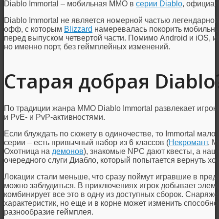
Diablo Immortal – мобильная MMO в
серии Diablo
, официа
Diablo Immortal не является номерной частью легендарно
офф, с которым
Blizzard
намеревалась покорить мобильны
перед выпуском четвертой части. Помимо Android и iOS, и
но именно порт, без геймплейных изменений.
Старая добрая Diablo
По традиции жанра MMO Diablo Immortal развлекает игро
и PvE- и PvP-активностями.
Если блуждать по сюжету в одиночестве, то Immortal мало
серии – есть привычный набор из 6 классов (
Некромант
, 
Охотница на
демонов
), знакомые NPC дают квесты, а наш
очередного слуги Диабло, который попытается вернуть хо
Локации стали меньше, что сразу поймут игравшие в пред
можно заблудиться. В приключениях игрок добывает элеме
комбинирует все это в одну из доступных сборок. Снаряже
характеристик, но еще и в корне может изменить способнос
разнообразие геймплея.