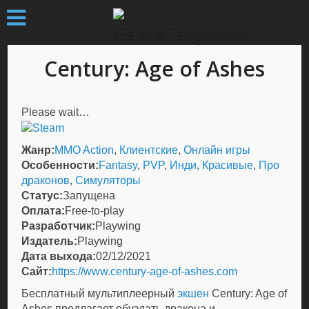
Century: Age of Ashes
Please wait…
Жанр:
MMO Action
,
Клиентские
,
Онлайн игры
Особенности:
Fantasy
,
PVP
,
Инди
,
Красивые
,
Про
драконов
,
Симуляторы
Статус:
Запущена
Оплата:
Free-to-play
Разработчик:
Playwing
Издатель:
Playwing
Дата выхода:
02/12/2021
Сайт:
https://www.century-age-of-ashes.com
Бесплатный мультиплеерный
экшен
Century: Age of
Ashes предлагает обуздать дракона и