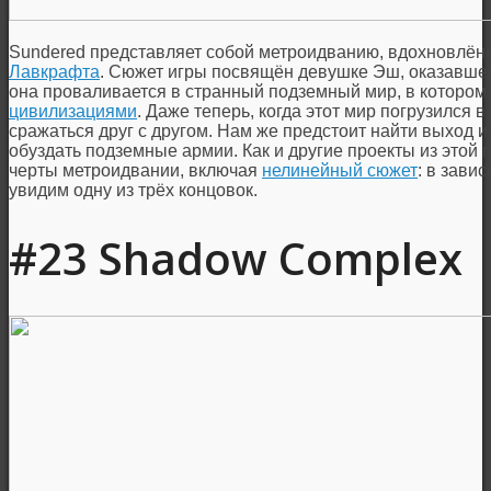
Sundered представляет собой метроидванию, вдохновлён
Лавкрафта
. Сюжет игры посвящён девушке Эш, оказавше
она проваливается в странный подземный мир, в котором
цивилизациями
. Даже теперь, когда этот мир погрузился 
сражаться друг с другом. Нам же предстоит найти выход 
обуздать подземные армии. Как и другие проекты из этой 
черты метроидвании, включая
нелинейный сюжет
: в зави
увидим одну из трёх концовок.
#23 Shadow Complex