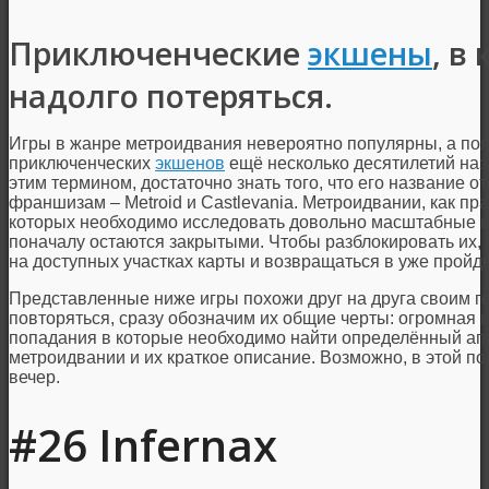
Приключенческие
экшены
, в
надолго потеряться.
Игры в жанре метроидвания невероятно популярны, а по
приключенческих
экшенов
ещё несколько десятилетий наз
этим термином, достаточно знать того, что его название о
франшизам – Metroid и Castlevania. Метроидвании, как пр
которых необходимо исследовать довольно масштабные к
поначалу остаются закрытыми. Чтобы разблокировать их,
на доступных участках карты и возвращаться в уже пройд
Представленные ниже игры похожи друг на друга своим г
повторяться, сразу обозначим их общие черты: огромная 
попадания в которые необходимо найти определённый апг
метроидвании и их краткое описание. Возможно, в этой п
вечер.
#26 Infernax