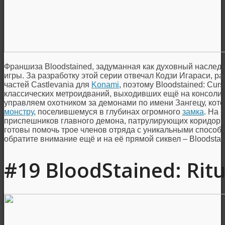
Франшиза Bloodstained, задуманная как духовный наследни
игры. За разработку этой серии отвечал Кодзи Игараси, 
частей Castlevania для
Konami
, поэтому Bloodstained: Cur
классических метроидваний, выходивших ещё на консоли 
управляем охотником за демонами по имени Зангецу, кот
монстру
, поселившемуся в глубинах огромного
замка
. На 
приспешников главного демона, патрулирующих коридоры 
готовы помочь трое членов отряда с уникальными способн
обратите внимание ещё и на её прямой сиквел – Bloodstain
#19 BloodStained: Ritu