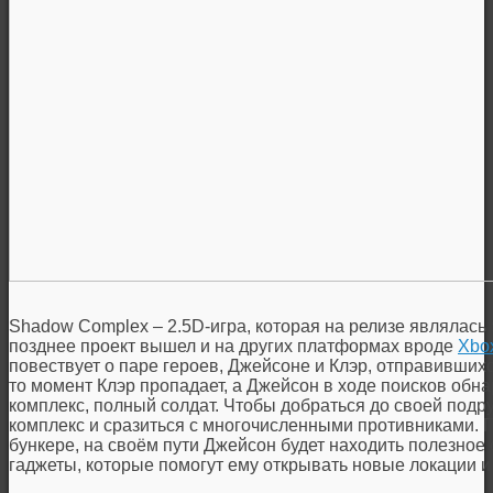
Shadow Complex – 2.5D-игра, которая на релизе являлась 
позднее проект вышел и на других платформах вроде
Xbo
повествует о паре героев, Джейсоне и Клэр, отправившихс
то момент Клэр пропадает, а Джейсон в ходе поисков об
комплекс, полный солдат. Чтобы добраться до своей подру
комплекс и сразиться с многочисленными противниками. 
бункере, на своём пути Джейсон будет находить полезно
гаджеты, которые помогут ему открывать новые локации и