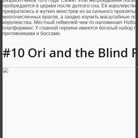
разработчиков того года. Сюжет этой метроидвании посвя
пробуждается в церкви после долгого сна. Её королевство 
превратились в жутких монстров из-за сильного проклятья
многочисленных врагов, а заодно изучить масштабные лок
королевства. Местный геймплей чем-то напоминает Hollow 
платформинг. У главной героини имеется богатый набор 
противниками и боссами.
#10 Ori and the Blind 