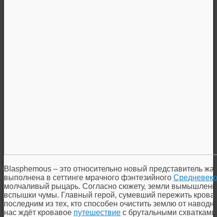
Blasphemous – это относительно новый представитель жа
выполнена в сеттинге мрачного фэнтезийного
Средневеко
молчаливый рыцарь. Согласно сюжету, земли вымышленно
вспышки чумы. Главный герой, сумевший пережить кровав
последним из тех, кто способен очистить землю от навод
нас ждёт кровавое
путешествие
с брутальными схватками