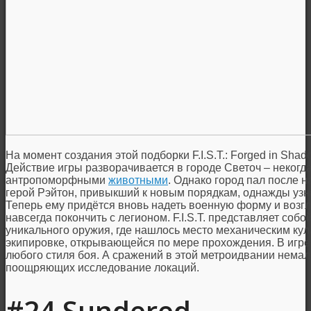
На момент создания этой подборки F.I.S.T.: Forged in Shad
Действие игры разворачивается в городе Светоч – неког
антропоморфными
животными
. Однако город пал после 
герой Рэйтон, привыкший к новым порядкам, однажды узнаё
Теперь ему придётся вновь надеть военную форму и возгл
навсегда покончить с легионом. F.I.S.T. представляет соб
уникального оружия, где нашлось место механическим кула
экипировке, открывающейся по мере прохождения. В игр
любого стиля боя. А сражений в этой метроидвании немало
поощряющих исследование локаций.
#24 Sundered