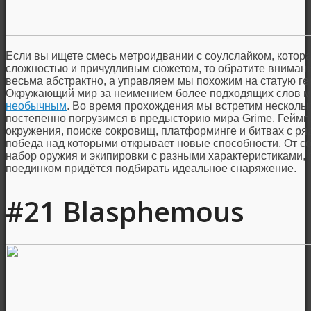
Если вы ищете смесь метроидвании с соулслайком, котор
сложностью и причудливым сюжетом, то обратите внимани
весьма абстрактно, а управляем мы похожим на статую ге
Окружающий мир за неимением более подходящих слов мо
необычным
. Во время прохождения мы встретим несколь
постепенно погрузимся в предысторию мира Grime. Геймп
окружения, поиске сокровищ, платформинге и битвах с р
победа над которыми открывает новые способности. От с
набор оружия и экипировки с разными характеристиками,
поединком придётся подбирать идеальное снаряжение.
#21 Blasphemous