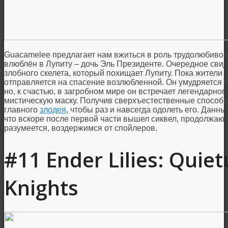
Guacamelee предлагает нам вжиться в роль трудолюбивог
влюблён в Лупиту – дочь Эль Президенте. Очередное св
злобного скелета, который похищает Лупиту. Пока жители 
отправляется на спасение возлюбленной. Он умудряется п
но, к счастью, в загробном мире он встречает легендарно
мистическую маску. Получив сверхъестественные способн
главного
злодея
, чтобы раз и навсегда одолеть его. Данн
что вскоре после первой части вышел сиквел, продолжаю
разумеется, воздержимся от спойлеров.
#11 Ender Lilies: Quiet
Knights