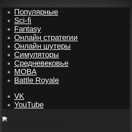
Популярные
Sci-fi
Fantasy
Онлайн стратегии
Онлайн шутеры
Симуляторы
Средневековье
MOBA
Battle Royale
VK
YouTube