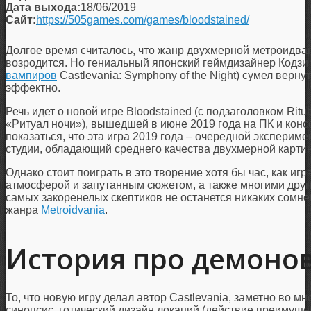
Дата выхода:
18/06/2019
Сайт:
https://505games.com/games/bloodstained/
Долгое время считалось, что жанр двухмерной метроидван
возродится. Но гениальный японский геймдизайнер Кодзи
вампиров
Castlevania: Symphony of the Night) сумел вернут
эффектно.
Речь идет о новой игре Bloodstained (с подзаголовком Ritual
«Ритуал ночи»), вышедшей в июне 2019 года на ПК и кон
показаться, что эта игра 2019 года – очередной эксперим
студии, обладающий среднего качества двухмерной карти
Однако стоит поиграть в это творение хотя бы час, как иг
атмосферой и запутанным сюжетом, а также многими друг
самых закоренелых скептиков не останется никаких сомне
жанра
Metroidvania
.
История про демоно
То, что новую игру делал автор Castlevania, заметно во 
синопсис, готический дизайн локаций (действие преимущ