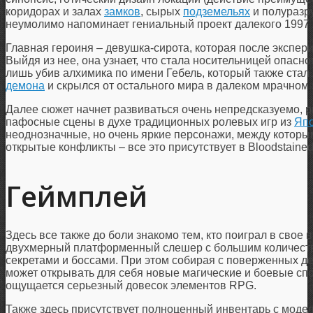
коридорах и залах
замков
, сырых
подземельях
и полуразру
неумолимо напоминает гениальный проект далекого 1997 
Главная героиня – девушка-сирота, которая после экспе
Выйдя из нее, она узнает, что стала носительницей опасно
лишь убив алхимика по имени Гебель, который также стал
демона
и скрылся от остального мира в далеком мрачном 
Далее сюжет начнет развиваться очень непредсказуемо, р
пафосные сцены в духе традиционных ролевых игр из
Яп
неоднозначные, но очень яркие персонажи, между которым
открытые конфликты – все это присутствует в Bloodstaine
Геймплей
Здесь все также до боли знакомо тем, кто поиграл в свое 
двухмерный платформенный слешер с большим количеств
секретами и боссами. При этом собирая с поверженных д
может открывать для себя новые магические и боевые спос
ощущается серьезный довесок элементов RPG.
Также здесь присутствует полноценный инвентарь с модел