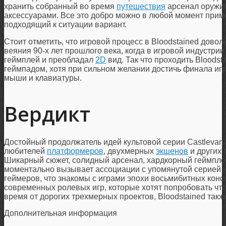
хранить собранный во время
путешествия
арсенал оружия
аксессуарами. Все это добро можно в любой момент прим
подходящий к ситуации вариант.
Стоит отметить, что игровой процесс в Bloodstained дово
веяния 90-х лет прошлого века, когда в игровой индустр
геймплей и преобладал
2D
вид. Так что проходить Bloodst
геймпадом, хотя при сильном желании достичь финала иг
мыши и клавиатуры.
Вердикт
Достойный продолжатель идей культовой серии Castlevani
любителей
платформеров
, двухмерных
экшенов
и других 
Шикарный сюжет, солидный арсенал, хардкорный геймплей
моментально вызывает ассоциации с упомянутой серией и 
геймеров, что знакомы с играми эпохи восьмибитных кон
современных ролевых игр, которые хотят попробовать что
время от дорогих трехмерных проектов, Bloodstained такж
Дополнительная информация