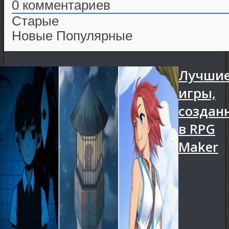
0
комментариев
Старые
Новые
Популярные
Лучши
игры,
создан
в RPG
Maker