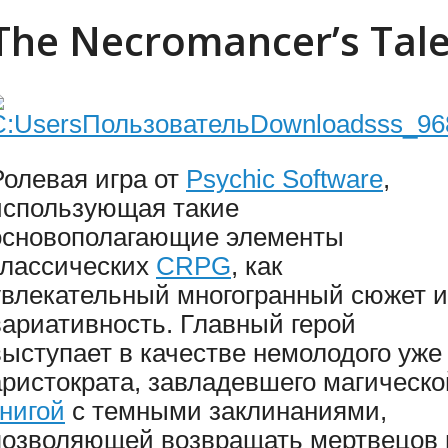
The Necromancer’s Tal
Ролевая игра от
Psychic Software
,
использующая такие
основополагающие элементы
классических
CRPG
, как
увлекательный многогранный сюжет и
вариативность. Главный герой
выступает в качестве немолодого уже
аристократа, завладевшего магическо
книгой
с темными заклинаниями,
позволяющей возвращать мертвецов 