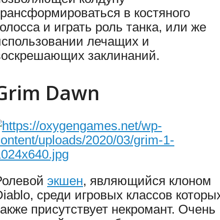
трансформироваться в костяного
колосса и играть роль танка, или же
использовании лечащих и
воскрешающих заклинаний.
Grim Dawn
Ролевой
экшен
, являющийся клоном
Diablo, среди игровых классов которы
также присутствует некромант. Очень