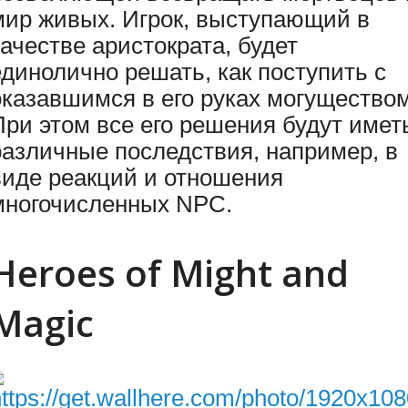
мир живых. Игрок, выступающий в
качестве аристократа, будет
единолично решать, как поступить с
оказавшимся в его руках могуществом
При этом все его решения будут имет
различные последствия, например, в
виде реакций и отношения
многочисленных NPC.
Heroes of Might and
Magic