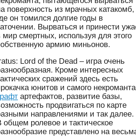
некроманта, пытающегося вырваться
на поверхность из мрачных катакомб,
где он томился долгие годы в
заточении. Вырваться и принести ужа
в мир смертных, используя для этого
собственную армию миньонов.
ratus: Lord of the Dead – игра очень
разнообразная. Кроме интересных
тактических сражений здесь есть
прокачка юнитов и самого некроманта
крафт
артефактов, развитие базы,
возможность продвигаться по карте
разными направлениями и так далее.
В общем ролевое и тактическое
разнообразие представлено на весьм