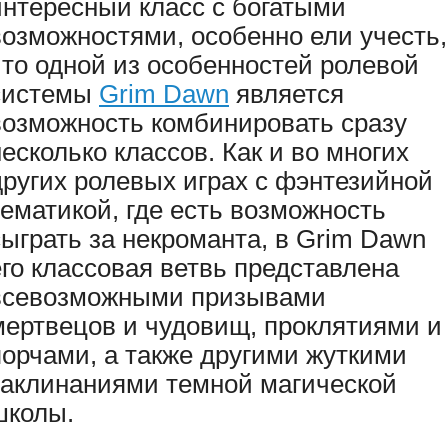
интересный класс с богатыми
возможностями, особенно ели учесть,
что одной из особенностей ролевой
системы
Grim Dawn
является
возможность комбинировать сразу
несколько классов. Как и во многих
других ролевых играх с фэнтезийной
тематикой, где есть возможность
сыграть за некроманта, в Grim Dawn
его классовая ветвь представлена
всевозможными призывами
мертвецов и чудовищ, проклятиями и
порчами, а также другими жуткими
заклинаниями темной магической
школы.