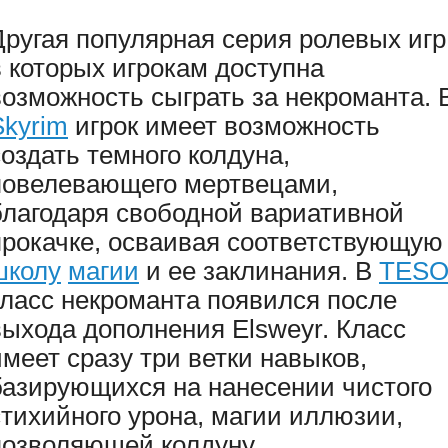
Другая популярная серия ролевых игр
в которых игрокам доступна
возможность сыграть за некроманта. 
Skyrim
игрок имеет возможность
создать темного колдуна,
повелевающего мертвецами,
благодаря свободной вариативной
прокачке, осваивая соответствующую
школу
магии
и ее заклинания. В
TES
класс некроманта появился после
выхода дополнения Elsweyr. Класс
имеет сразу три ветки навыков,
базирующихся на нанесении чистого
стихийного урона, магии иллюзии,
позволяющей колдуну