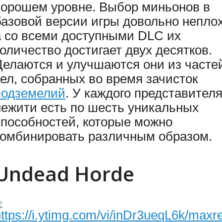
хорошем уровне. Выбор миньонов в
базовой версии игры довольно неплох
а со всеми доступными DLC их
количество достигает двух десятков.
Делаются и улучшаются они из часте
тел, собранных во время зачисток
подземелий
. У каждого представител
нежити есть по шесть уникальных
способностей, которые можно
комбинировать различным образом.
Undead Horde