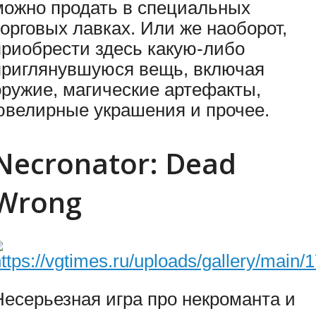
можно продать в специальных
торговых лавках. Или же наоборот,
приобрести здесь какую-либо
приглянувшуюся вещь, включая
оружие, магические артефакты,
ювелирные украшения и прочее.
Necronator: Dead
Wrong
Несерьезная игра про некроманта и