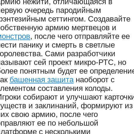
армию нежити, отличающаяся в
первую очередь пародийным
фэнтезийным сеттингом. Создавайте
собственную армию мертвецов и
монстров
, после чего отправляйте ее
нести панику и смерть в светлые
королевства. Сами разработчики
называют сей проект микро-РТС, но
более понятным будет ее определени
как
башенная защита
наоборот с
элементом составления колоды.
Игроки собирают и улучшают карточк
существ и заклинаний, формируют из
них свою армию, после чего
оправляют ее по небольшой
платформе с несколькими