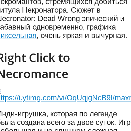
некромантов, стремящихся добиться
титула Некронатора. Сюжет в
Necronator: Dead Wrong эпический и
забавный одновременно, графика
пиксельная
, очень яркая и вычурная.
Right Click to
Necromance
Инди-игрушка, которая по легенде
была создана всего за двое суток. Игр
небольшая и не слишком сложная –