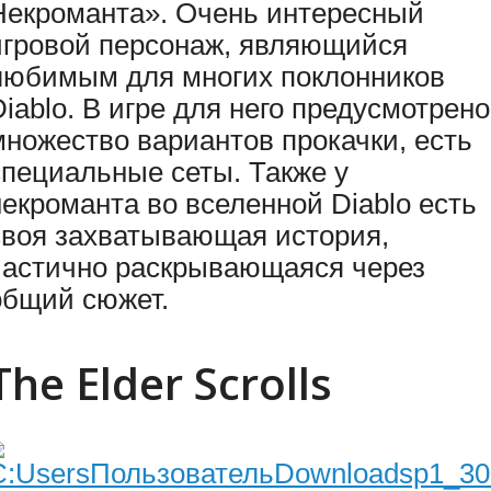
Некроманта». Очень интересный
игровой персонаж, являющийся
любимым для многих поклонников
Diablo. В игре для него предусмотрено
множество вариантов прокачки, есть
специальные сеты. Также у
некроманта во вселенной Diablo есть
своя захватывающая история,
частично раскрывающаяся через
общий сюжет.
The Elder Scrolls