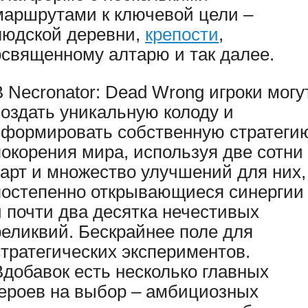
маршрутами к ключевой цели –
людской деревни,
крепости
,
освященному алтарю и так далее.
В Necronator: Dead Wrong игроки могу
создать уникальную колоду и
сформировать собственную стратеги
покорения мира, используя две сотни
карт и множество улучшений для них,
постепенно открывающиеся синергии
и почти два десятка нечестивых
реликвий. Бескрайнее поле для
стратегических экспериментов.
Вдобавок есть несколько главных
героев на выбор – амбициозных