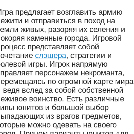
Игра предлагает возглавить армию
нежити и отправиться в поход на
земли живых, разоряя их селения и
покоряя каменные города. Игровой
процесс представляет собой
сочетание
слэшера
, стратегии и
ролевой игры. Игрок напрямую
управляет персонажем некроманта,
перемещаясь по огромной карте мира
и ведя вслед за собой собственной
неживое воинство. Есть различные
типы юнитов и большой выбор
выпадающих из врагов предметов,
которые можно одевать на своего
героя. Причем варианты юнитов для