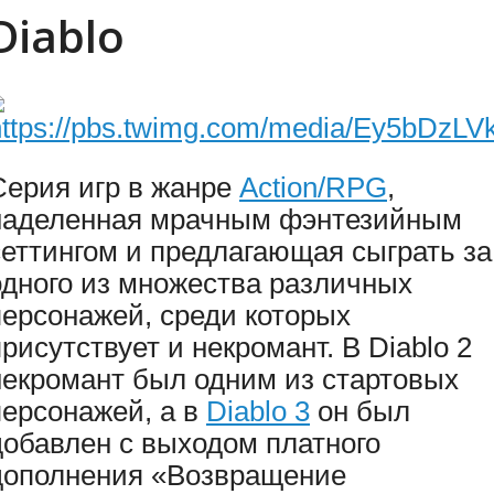
Diablo
Серия игр в жанре
Action/RPG
,
наделенная мрачным фэнтезийным
сеттингом и предлагающая сыграть за
одного из множества различных
персонажей, среди которых
присутствует и некромант. В Diablo 2
некромант был одним из стартовых
персонажей, а в
Diablo 3
он был
добавлен с выходом платного
дополнения «Возвращение