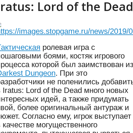
Iratus: Lord of the Dea
Тактическая
ролевая игра с
пошаговыми боями, костяк игрового
процесса которой был заимствован и
Darkest Dungeon
. При это
разработчики не поленились добавит
 Iratus: Lord of the Dead много новых
интересных идей, а также придумать
свой, более оригинальный антураж и
сюжет. Согласно ему, игрок выступает
в качестве могущественного