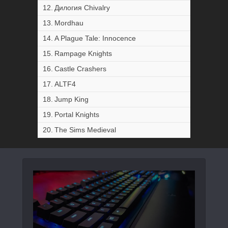
Дилогия Chivalry
Mordhau
A Plague Tale: Innocence
Rampage Knights
Castle Crashers
ALTF4
Jump King
Portal Knights
The Sims Medieval