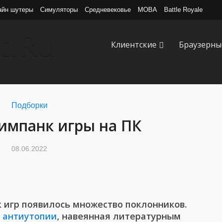
айн шутеры
Симуляторы
Средневековье
MOBA
Battle Royale
Клиентские
Браузерны
Подборки
импанк игры на ПК
08.06.2022
 игр появилось множество поклонников.
а
антиутопии
, навеянная литературным