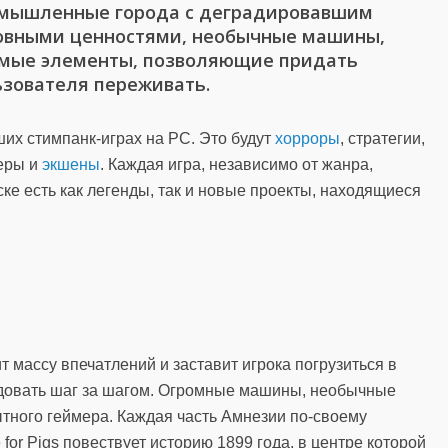
ымышленные города с деградировавшим
овными ценностями, необычные машины,
мые элементы, позволяющие придать
ьзователя переживать.
их стимпанк-играх на PC. Это будут
хорроры
, стратегии,
теры и
экшены
. Каждая игра, независимо от жанра,
ке есть как легенды, так и новые проекты, находящиеся
 массу впечатлений и заставит игрока погрузиться в
едовать шаг за шагом. Огромные машины, необычные
тного геймера. Каждая часть Амнезии по-своему
for Pigs повествует историю 1899 года, в центре которой