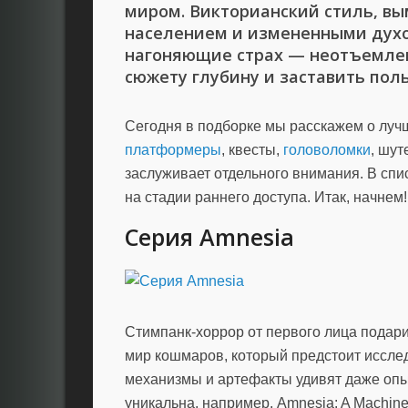
миром. Викторианский стиль, в
населением и измененными дух
нагоняющие страх — неотъемле
сюжету глубину и заставить пол
Сегодня в подборке мы расскажем о лучш
платформеры
, квесты,
головоломки
, шу
заслуживает отдельного внимания. В спис
на стадии раннего доступа. Итак, начнем!
Серия Amnesia
Стимпанк-хоррор от первого лица подарит
мир кошмаров, который предстоит иссл
механизмы и артефакты удивят даже опы
уникальна, например, Amnesia: A Machine 