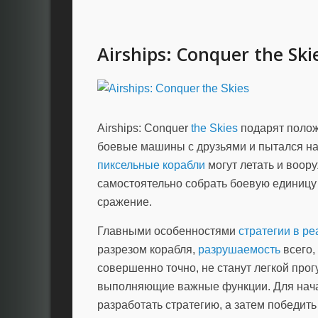
Airships: Conquer the Ski
Airships: Conquer
the Skies
подарят полож
боевые машины с друзьями и пытался на
пиксельные
корабли
могут летать и воор
самостоятельно собрать боевую единицу
сражение.
Главными особенностями
стратегии в р
разрезом корабля,
разрушаемость
всего,
совершенно точно, не станут легкой прог
выполняющие важные функции. Для начал
разработать стратегию, а затем победит