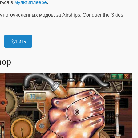
ться в
мультиплеере
.
ногочисленных модов, за Airships: Conquer the Skies
Купить
hop