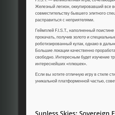
Железный легион, оккупировавший все во
совместительству бывшего элитного спец
расправиться с неприятелями.
Геймплей F.I.S.T., наполненный поистине
прокачать, получив золото и специальны
роботизированный кулак, однако в даль
Большие локации качественно проработ
свободно. Интересным будет изучение тр
интереснейших «плюшек».
Если вы хотите отличную игру в стиле с
уникальной платформенной частью, совету
Sunless Skies: Sovereign E