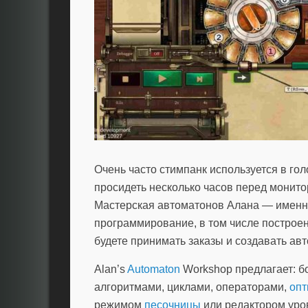
Очень часто стимпанк используется в го
просидеть несколько часов перед монит
Мастерская автоматонов Алана — именно 
программирование, в том числе построен
будете принимать заказы и создавать ав
Alan’s
Automaton
Workshop предлагает: б
алгоритмами, циклами, операторами,
опт
режимом
песочницы
или редактором уров