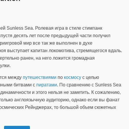
й Sunless Sea. Ролевая игра в стиле стимпанк
спустя десять лет после предыдущей части получил
триигровой мир все так же выполнен в духе
ероя выступает капитан локомотива, стремящегося вдаль.
ртельно ранен, на него ложится громадная
улки.
ится между
путешествиями
по
космосу
с целью
чными битвами с
пиратами
. По сравнению с Sunless Sea
динамичности и этого нельзя не заметить. К сожалению,
только англоязычную аудиторию, однако если вы фанат
Космических Рейнджерах, то большой объем сюжетных