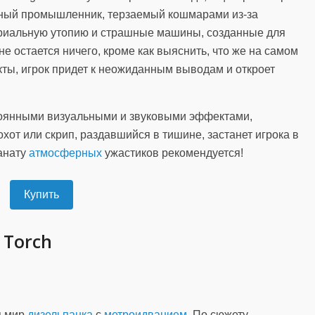
ный промышленник, терзаемый кошмарами из-за
триальную утопию и страшные машины, созданные для
не остается ничего, кроме как выяснить, что же на самом
кты, игрок придет к неожиданным выводам и откроет
оянными визуальными и звуковыми эффектами,
хот или скрип, раздавшийся в тишине, застанет игрока в
анату
атмосферных
ужастиков рекомендуется!
Купить
w Torch
я мир
дизельпанка
с
метроидванием
. По сюжету