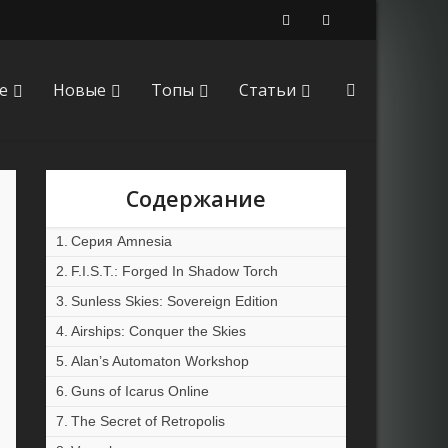
е
Новые
Топы
Статьи
Содержание
Серия Amnesia
F.I.S.T.: Forged In Shadow Torch
Sunless Skies: Sovereign Edition
Airships: Conquer the Skies
Alan’s Automaton Workshop
Guns of Icarus Online
The Secret of Retropolis