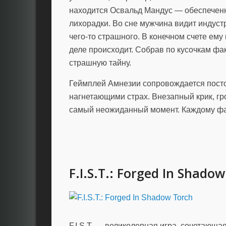
находится Освальд Мандус — обеспечен
лихорадки. Во сне мужчина видит индус
чего-то страшного. В конечном счете ему 
деле происходит. Собрав по кусочкам фа
страшную тайну.
Геймплей Амнезии сопровождается пост
нагнетающими страх. Внезапный крик, гро
самый неожиданный момент. Каждому ф
F.I.S.T.: Forged In Shado
F.I.S.T. — великолепная игра, сочетающа