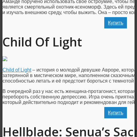
Аманде поручено использовать свое остроумие, чтобы пер
является смертельный охотник-ксеноморф. Здесь ей предс
и изучать внешнюю среду, чтобы выжить. Она – просто коп
Купить
Child Of Light
Child of Light
– история о молодой девушке Авроре, котора
затерянной в мистическом мире, наполненном сказочным
способностью летать и её предстоит бороться с темнотой 
В очередной раз у нас есть женщина-протагонист, которая 
перебороть собственную депрессию. Игра очень приятна, и
который действительно подходит и рекомендован для гейм
Купить
Hellblade: Senua’s Sacr