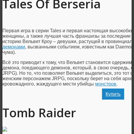
Tales Of Berseria
Первая игра в серии Tales и первая настоящая высокоб
женщины, а также лучшая часть франшизы за последние 
историю Вельвет Кроу – девушки, растущей в провинциал
демонами
, вызванными событием, известным как Daemonb
чума).
Всё это приводит к тому, что Вельвет становится одержим
демона, поедающего демонов, который, в свою очередь, ох
JRPG). Но то, что позволяет Вельвет выделиться, это тот 
женским персонажем JRPG, поскольку берет на себя архе
кровожадного, жаждущего мести убийцы
монстров
.
Купить
Tomb Raider