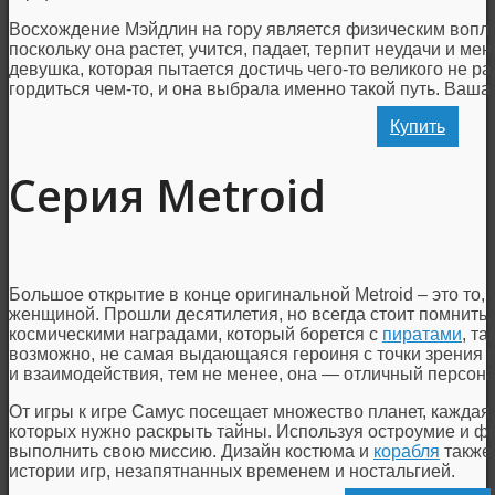
Восхождение Мэйдлин на гору является физическим воп
поскольку она растет, учится, падает, терпит неудачи и ме
девушка, которая пытается достичь чего-то великого не рад
гордиться чем-то, и она выбрала именно такой путь. Ваша
Купить
Серия Metroid
Большое открытие в конце оригинальной Metroid – это то,
женщиной. Прошли десятилетия, но всегда стоит помнить, 
космическими наградами, который борется с
пиратами
, т
возможно, не самая выдающаяся героиня с точки зрения р
и взаимодействия, тем не менее, она — отличный персонаж
От игры к игре Самус посещает множество планет, каждая 
которых нужно раскрыть тайны. Используя остроумие и ф
выполнить свою миссию. Дизайн костюма и
корабля
также 
истории игр, незапятнанных временем и ностальгией.