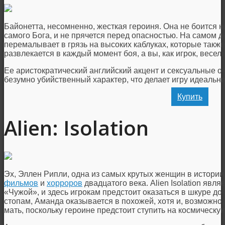
Байонетта, несомненно, жесткая героиня. Она не боится н
самого Бога, и не прячется перед опасностью. На самом де
перемалывает в грязь на высоких каблуках, которые такж
развлекается в каждый момент боя, а вы, как игрок, весели
Ее аристократический английский акцент и сексуальные о
безумно убийственный характер, что делает игру идеаль
Купить
Alien: Isolation
Эх, Эллен Рипли, одна из самых крутых женщин в истори
фильмов
и
хорроров
двадцатого века. Alien Isolation явл
«Чужой», и здесь игрокам предстоит оказаться в шкуре д
стопам, Аманда оказывается в похожей, хотя и, возможно, 
мать, поскольку героине предстоит ступить на космическ