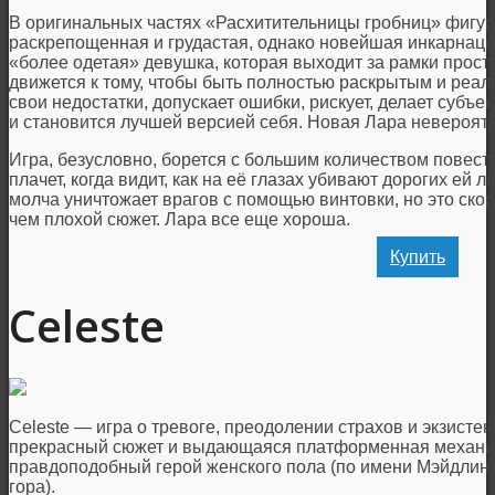
В оригинальных частях «Расхитительницы гробниц» фигур
раскрепощенная и грудастая, однако новейшая инкарнаци
«более одетая» девушка, которая выходит за рамки прост
движется к тому, чтобы быть полностью раскрытым и реа
свои недостатки, допускает ошибки, рискует, делает субъек
и становится лучшей версией себя. Новая Лара невероят
Игра, безусловно, борется с большим количеством повеств
плачет, когда видит, как на её глазах убивают дорогих ей л
молча уничтожает врагов с помощью винтовки, но это ско
чем плохой сюжет. Лара все еще хороша.
Купить
Celeste
Celeste — игра о тревоге, преодолении страхов и экзистен
прекрасный сюжет и выдающаяся платформенная механика
правдоподобный герой женского пола (по имени Мэйдлин, 
гора).