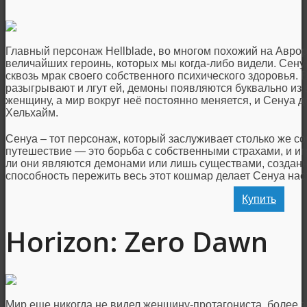
Главный персонаж Hellblade, во многом похожий на Аврору 
величайших героинь, которых мы когда-либо видели. Се
сквозь мрак своего собственного психического здоровья. В
разыгрывают и лгут ей, демоны появляются буквально из 
женщину, а мир вокруг неё постоянно меняется, и Сенуа 
Хельхайм.
Сенуа – тот персонаж, который заслуживает столько же со
путешествие — это борьба с собственными страхами, и игр
ли они являются демонами или лишь существами, создан
способность пережить весь этот кошмар делает Сенуа на
Купить
Horizon: Zero Dawn
Мир еще никогда не видел женщину-протагониста, более 