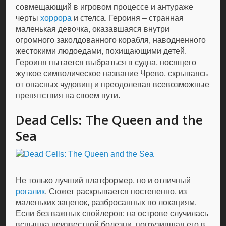
совмещающий в игровом процессе и антураже
черты
хоррора
и стелса. Героиня – странная
маленькая девочка, оказавшаяся внутри
огромного заколдованного корабля, наводненного
жестокими людоедами, похищающими детей.
Героиня пытается выбраться в судна, носящего
жуткое символическое название Чрево, скрываясь
от опасных чудовищ и преодолевая всевозможные
препятствия на своем пути.
Dead Cells: The Queen and the
Sea
Не только лучший платформер, но и отличный
рогалик
. Сюжет раскрывается постепенно, из
маленьких зацепок, разбросанных по локациям.
Если без важных спойлеров: на острове случилась
вспышка неизвестной болезни, погрузившая его в