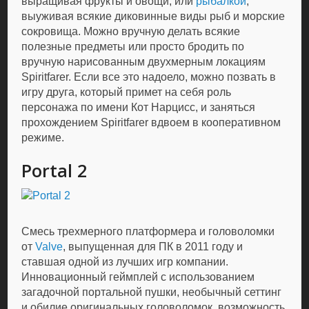
выращивая фрукты и овощи, или
рыбалкой
,
выуживая всякие диковинные виды рыб и морские
сокровища. Можно вручную делать всякие
полезные предметы или просто бродить по
вручную нарисованным двухмерным локациям
Spiritfarer. Если все это надоело, можно позвать в
игру друга, который примет на себя роль
персонажа по имени Кот Нарцисс, и заняться
прохождением Spiritfarer вдвоем в кооперативном
режиме.
Portal 2
Смесь трехмерного платформера и головоломки
от
Valve
, выпущенная для ПК в 2011 году и
ставшая одной из лучших игр компании.
Инновационный геймплей с использованием
загадочной портальной пушки, необычный сеттинг
и обилие оригинальных головоломок, возможность