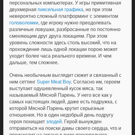
персональных компьютерах. У игры примитивная
двухмерная
пиксельная графика
, но при этом
невероятно сложный платформинг с элементом
головоломки
, где игроку нужно преодолевать
различные ловушки, разбросанные по постоянно
сменяющим друг друга локациям. При этом
уровень сложности здесь столь высокий, что на
прохождение лишь одной локации порою может
уходит более часа реального времени. И чем
дальше, тем сложнее.
Очень необычным выглядит сюжет и связанный с
ним сеттинг
Super Meat Boy
. Согласно им, героем
выступает одушевленный кусок мяса, так
называемый Мясной Парень. У него все как у
самых настоящих людей, даже есть подружка, с
которой Мясной Парень крутит серьезные
отношения. Но в один недобрый день подругу
героя похищает
злодей
. Герой вынужден
отправиться на поиски дамы своего сердца, что и
происходит на экране в виде поочередного