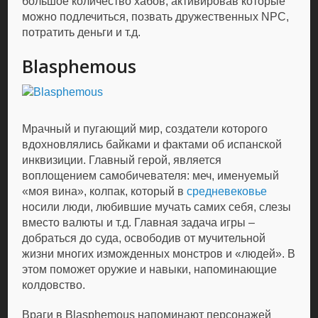
большое количество хабов, активировав которые
можно подлечиться, позвать дружественных NPC,
потратить деньги и т.д.
Blasphemous
Мрачный и пугающий мир, создатели которого
вдохновлялись байками и фактами об испанской
инквизиции. Главный герой, является
воплощением самобичевателя: меч, именуемый
«моя вина», колпак, который в
средневековье
носили люди, любившие мучать самих себя, слезы
вместо валюты и т.д. Главная задача игры –
добраться до суда, освободив от мучительной
жизни многих изможденных монстров и «людей». В
этом поможет оружие и навыки, напоминающие
колдовство.
Враги в Blasphemous напоминают персонажей