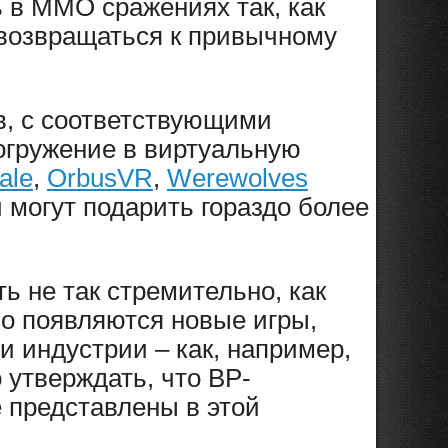
ь в ММО сражениях так, как
 возвращаться к привычному
в, с соответствующими
огружение в виртуальную
ale
,
OrbusVR
,
Werewolves
 могут подарить гораздо более
ь не так стремительно, как
но появляются новые игры,
и индустрии – как, например,
утверждать, что ВР-
 представлены в этой