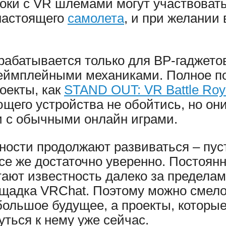
гроки с VR шлемами могут участвоват
 настоящего
самолета
, и при желании
зрабатывается только для ВР-гаджето
геймплейными механиками. Полное п
оекты, как
STAND OUT: VR Battle Roy
ющего устройства не обойтись, но они
и с обычными онлайн играми.
ости продолжают развиваться – пуст
все же достаточно уверенно. Постоян
ают известность далеко за пределам
щадка VRChat. Поэтому можно смело 
большое будущее, а проекты, которые
уться к нему уже сейчас.