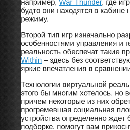
например,
War Thunder
, где и
будто они находятся в кабине
режиму.
Второй тип игр изначально ра
особенностями управления и 
реальность обеспечат такие пр
Within
– здесь без соответству
яркие впечатления в сравнени
Технологии виртуальной реальн
этого бы многим хотелось, но 
причем некоторые из них обрет
прогремевшая социальная пло
устройства определенно ждет 
подборке, помогут вам прикосн