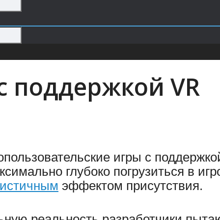
с поддержкой VR
гопользовательские игры с поддержко
ксимально глубоко погрузиться в иг
листичным
эффектом присутствия.
ьную реальность разработчики пытают