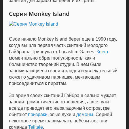
занятия для заработка денег и их траты.
Серия Monkey Island
Свое начало Monkey Island берет еще в 1990 году,
когда вышла первая часть скитаний молодого
Гайбраша Трипвуда от Lucasfilm Games.
Квест
моментально обрел популярность, как и
большинство творений студии. В нем были
запоминающиеся герои и злодеи и увлекательный
сюжет о удачливом парнишке, мечтающем
присоединиться к пиратам.
За время своих скитаний Гайбраш сильно мужает,
заводит романтические отношения, а все пути
всегда приводят его на загадочный остров, где
обитают
призраки
, злые духи и
демоны
. Серией
некоторое время занималась небезызвестная
команда
Telltale
.