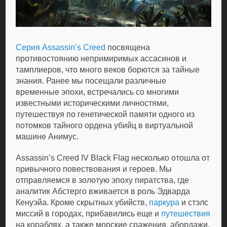
Серия Assassin’s Creed
посвящена
противостоянию непримиримых ассасинов и
тамплиеров, что много веков борются за тайные
знания. Ранее мы посещали различные
временные эпохи, встречались со многими
известными историческими личностями,
путешествуя по генетической памяти одного из
потомков тайного ордена убийц в виртуальной
машине Анимус.
Assassin’s Creed IV Black Flag несколько отошла от
привычного повествования и героев. Мы
отправляемся в золотую эпоху пиратства, где
аналитик Абстерго вживается в роль Эдварда
Кенуэйа. Кроме скрытных убийств,
паркура
и стэлс
миссий в городах, прибавились еще и
путешествия
на кораблях, а также морские сражения, абордажи,