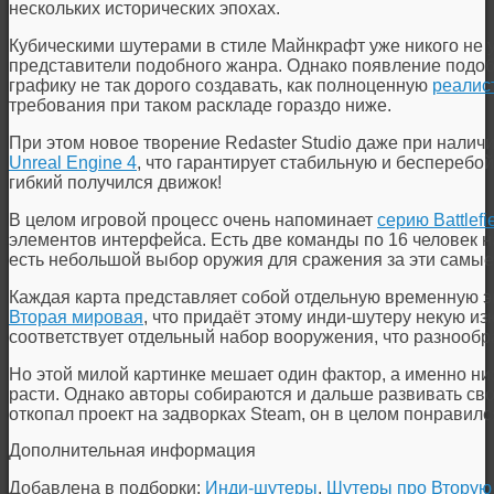
нескольких исторических эпохах.
Кубическими шутерами в стиле Майнкрафт уже никого не 
представители подобного жанра. Однако появление подоб
графику не так дорого создавать, как полноценную
реалис
требования при таком раскладе гораздо ниже.
При этом новое творение Redaster Studio даже при наличи
Unreal Engine 4
, что гарантирует стабильную и бесперебо
гибкий получился движок!
В целом игровой процесс очень напоминает
серию Battlefi
элементов интерфейса. Есть две команды по 16 человек на
есть небольшой выбор оружия для сражения за эти самые 
Каждая карта представляет собой отдельную временную эп
Вторая мировая
, что придаёт этому инди-шутеру некую и
соответствует отдельный набор вооружения, что разнообр
Но этой милой картинке мешает один фактор, а именно ни
расти. Однако авторы собираются и дальше развивать сво
откопал проект на задворках Steam, он в целом понравилс
Дополнительная информация
Добавлена в подборки:
Инди-шутеры
,
Шутеры про Вторую