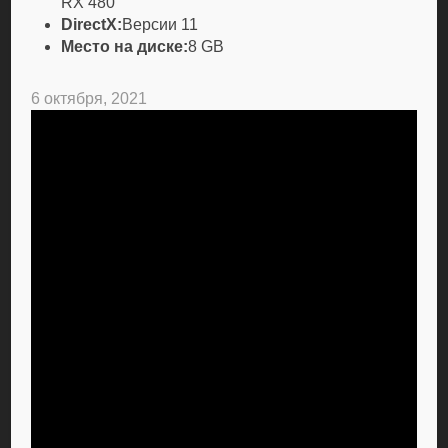
RX 480
DirectX:
Версии 11
Место на диске:
8 GB
6 октября, 2021