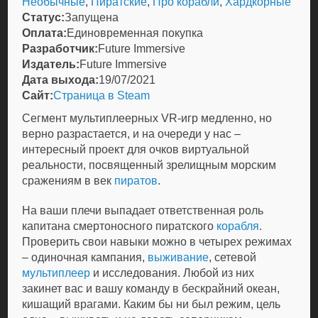
Необычные
,
Пиратские
,
Про корабли
,
Хардкорные
Статус:
Запущена
Оплата:
Единовременная покупка
Разработчик:
Future Immersive
Издатель:
Future Immersive
Дата выхода:
19/07/2021
Сайт:
Страница в Steam
Сегмент мультиплеерных VR-игр медленно, но
верно разрастается, и на очереди у нас –
интересный проект для очков виртуальной
реальности, посвященный зрелищным морским
сражениям в век
пиратов
.
На ваши плечи выпадает ответственная роль
капитана смертоносного пиратского
корабля
.
Проверить свои навыки можно в четырех режимах
– одиночная кампания,
выживание
, сетевой
мультиплеер
и исследования. Любой из них
закинет вас и вашу команду в бескрайний океан,
кишащий врагами. Каким бы ни был режим, цель