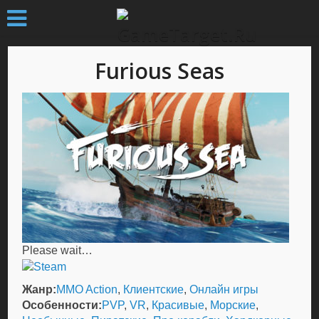
Furious Seas
Please wait…
Жанр:
MMO Action
,
Клиентские
,
Онлайн игры
Особенности:
PVP
,
VR
,
Красивые
,
Морские
,