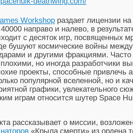
/spacehulk-deathwing.com/
ames Workshop
раздает лицензии на
0000 направо и налево, в результат
ходит с десяток игр, посвященных м
где бушуют космические войны межд
ьдарами и другими фракциями. Часто 
плохими, но иногда разработчики в
лохие проекты, способные привлечь 
только популярной вселенной, но и ка
риятной графики, увлекательного сюж
ким играм относится шутер Space Hul
та рассказывает о миссии, возложе
наторов
«Крыла смерти» из ордена 