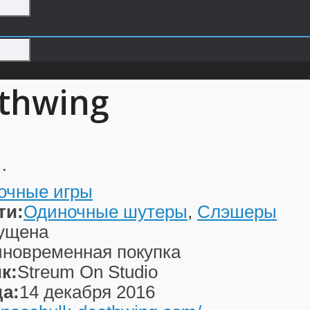
athwing
…
очные игры
ти:
Одиночные шутеры
,
Слэшеры
ущена
новременная покупка
к:
Streum On Studio
а:
14 декабря 2016