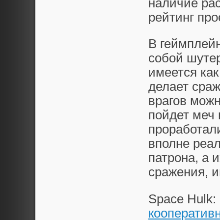
наличие ра
рейтинг про
В геймплейн
собой шуте
имеется как
делает сра
врагов можн
пойдет меч 
проработали
вполне реал
патрона, а 
сражения, и
Space Hulk:
кооператив