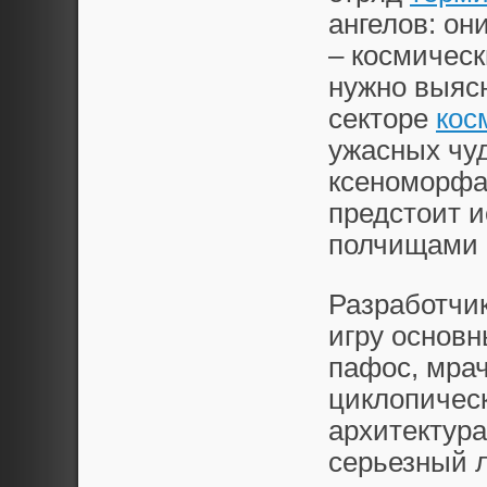
ангелов: о
– космичес
нужно выяс
секторе
кос
ужасных чу
ксеноморфа
предстоит и
полчищами в
Разработчи
игру основ
пафос, мрач
циклопичес
архитектура
серьезный 