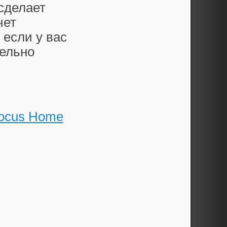
сделает
чет
 если у вас
тельно
ocus Home