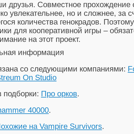
ши друзья. Совместное прохождение 
ько увлекательнее, но и сложнее, за с
ося количества генокрадов. Поэтому
ики для кооперативной игры – обяза
имание на этот проект.
ьная информация
вязана со следующими компаниями:
F
treum On Studio
в подборки:
Про орков
.
hammer 40000
.
охожие на Vampire Survivors
.