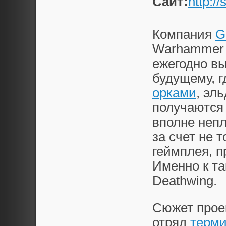
Сайт:
http:/
Компания
G
Warhammer 4
ежегодно вы
будущему, 
орками
, эл
получаются 
вполне неп
за счет не 
геймплея, п
Именно к та
Deathwing.
Сюжет проек
отряд
терми