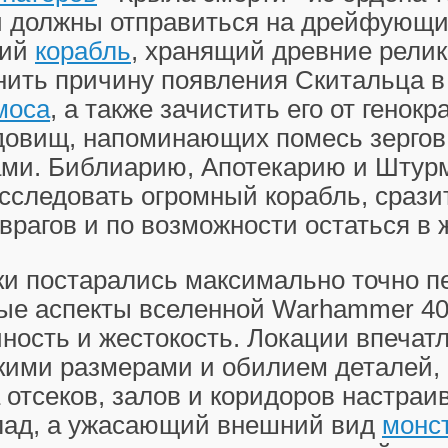
ни должны отправиться на дрейфующ
кий
корабль
, хранящий древние релик
нить причину появления Скитальца в
моса
, а также зачистить его от генокр
довищ, напоминающих помесь зергов
ми. Библиарию, Апотекарию и Штур
сследовать огромный корабль, срази
рагов и по возможности остаться в 
ки постарались максимально точно п
ные аспекты вселенной Warhammer 40
ность и жестокость. Локации впечат
кими размерами и обилием деталей, 
 отсеков, залов и коридоров настраи
лад, а ужасающий внешний вид
монс