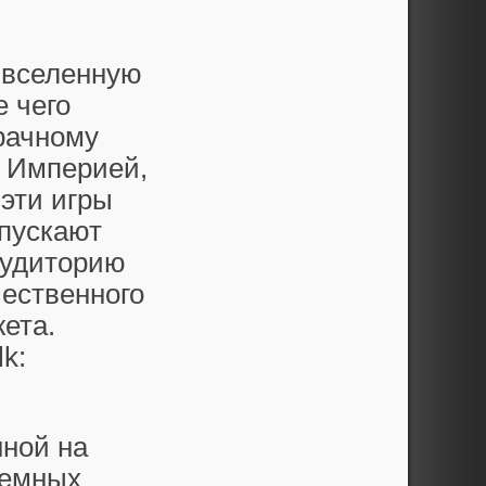
 вселенную
е чего
рачному
у Империей,
эти игры
ыпускают
аудиторию
чественного
ета.
k:
нной на
темных