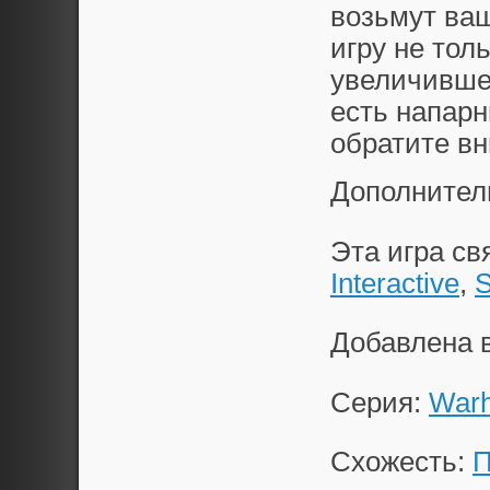
возьмут ва
игру не тол
увеличившег
есть напарн
обратите вн
Дополнител
Эта игра с
Interactive
,
S
Добавлена 
Серия:
War
Схожесть:
П