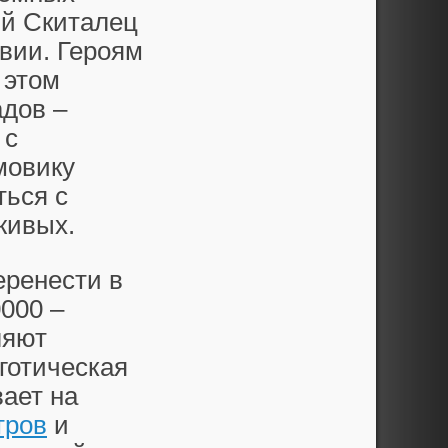
ий Скиталец
вии. Героям
 этом
адов –
 с
мовику
ться с
живых.
еренести в
000 –
ляют
готическая
вает на
тров
и