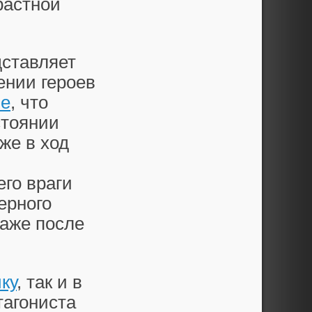
растной
дставляет
ении героев
ие
, что
стоянии
же в ход
его враги
ерного
даже после
ку
, так и в
тагониста