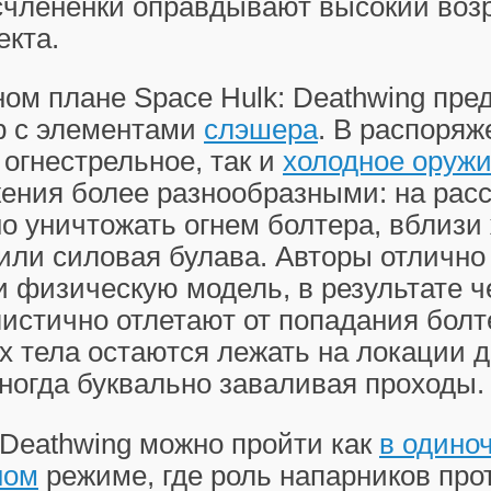
счлененки оправдывают высокий воз
екта.
ом плане Space Hulk: Deathwing пре
р с элементами
слэшера
. В распоряж
 огнестрельное, так и
холодное оруж
жения более разнообразными: на рас
о уничтожать огнем болтера, вблизи 
или силовая булава. Авторы отлично
 физическую модель, в результате ч
истично отлетают от попадания болт
их тела остаются лежать на локации 
ногда буквально заваливая проходы.
 Deathwing можно пройти как
в одиноч
ном
режиме, где роль напарников про