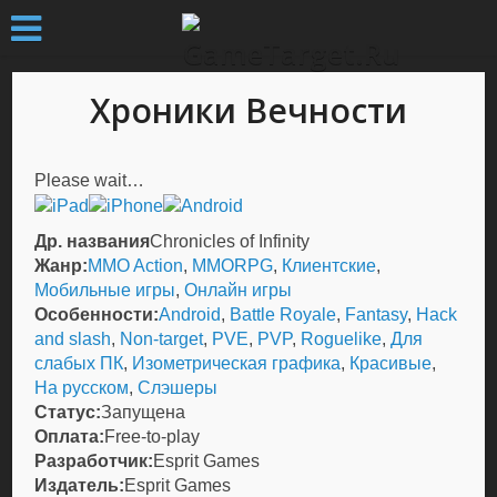
Хроники Вечности
Please wait…
Др. названия
Chronicles of Infinity
Жанр:
MMO Action
,
MMORPG
,
Клиентские
,
Мобильные игры
,
Онлайн игры
Особенности:
Android
,
Battle Royale
,
Fantasy
,
Hack
and slash
,
Non-target
,
PVE
,
PVP
,
Roguelike
,
Для
слабых ПК
,
Изометрическая графика
,
Красивые
,
На русском
,
Слэшеры
Статус:
Запущена
Оплата:
Free-to-play
Разработчик:
Esprit Games
Издатель:
Esprit Games