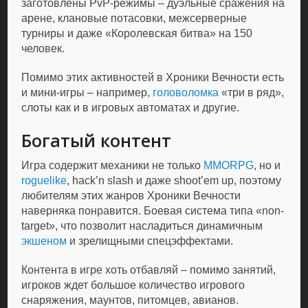
заготовлены PvP-режимы – дуэльные сражения на
арене, клановые потасовки, межсерверные
турниры и даже «Королевская битва» на 150
человек.
Помимо этих активностей в Хроники Вечности есть
и мини-игры – например,
головоломка
«три в ряд»,
слоты как и в игровых автоматах и другие.
Богатый контент
Игра содержит механики не только
MMORPG
, но и
roguelike
, hack’n slash и даже shoot’em up, поэтому
любителям этих жанров Хроники Вечности
наверняка понравится. Боевая система типа «non-
target», что позволит насладиться динамичным
экшеном
и зрелищными спецэффектами.
Контента в игре хоть отбавляй – помимо занятий,
игроков ждет большое количество игрового
снаряжения, маунтов, питомцев, авианов.