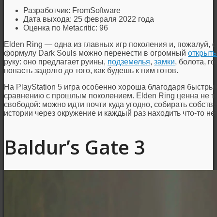
Разработчик: FromSoftware
Дата выхода: 25 февраля 2022 года
Оценка по Metacritic: 96
Elden Ring — одна из главных игр поколения и, пожалуй, 
формулу Dark Souls можно перенести в огромный
открыт
руку: оно предлагает руины,
подземелья
,
замки
, болота, г
попасть задолго до того, как будешь к ним готов.
На PlayStation 5 игра особенно хороша благодаря быстрым
сравнению с прошлым поколением. Elden Ring ценна не т
свободой: можно идти почти куда угодно, собирать собст
истории через окружение и каждый раз находить что-то не
Baldur’s Gate 3