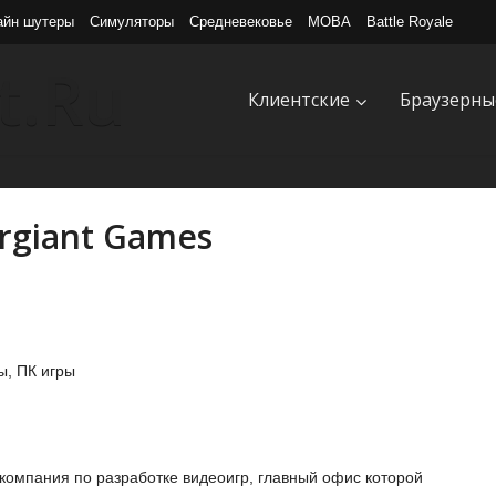
айн шутеры
Симуляторы
Средневековье
MOBA
Battle Royale
Клиентские
Браузерны
rgiant Games
ы, ПК игры
компания по разработке видеоигр, главный офис которой