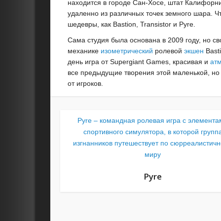
находится в городе Сан-Хосе, штат Калифорни
удаленно из различных точек земного шара. Ч
шедевры, как Bastion, Transistor и Pyre.
Сама студия была основана в 2009 году, но 
механике
изометрический
ролевой
экшен
Bast
день игра от Supergiant Games, красивая и
ат
все предыдущие творения этой маленькой, но
от игроков.
Pyre – командная ролевая игра с элемента
спортивного симулятора, в которой групп
изгнанников путешествует по сюрреалистич
миру
Pyre