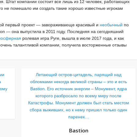
я. Штат компании состоит все лишь из 12 человек, работающих
то не помешало им создать такие хорошо известные игрокам
свой первый проект — завораживающе красивый и
необычный
по
ion — она выпустила в 2011 году. Последняя на сегодняшний
мосферная
ролевая игра Pyre, вышла в июле 2017 года, и как
 очень талантливой компании, получила восторженные отзывы
ми
Летающий остров-цитадель, парящий над
а
обломками некогда великой страны – это и есть
ному
Bastion. Его источник энергии – Монумент, ядра
которого разбросало по всему миру после
Катастрофы. Монумент должен был стать местом
сбора выживших, но к нему пришел только один
паренек…
Bastion