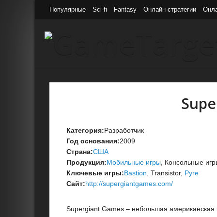
Популярные
Sci-fi
Fantasy
Онлайн стратегии
Онл
Supe
Категория:
Разработчик
Год основания:
2009
Страна:
США
Продукция:
Мобильные игры
, Консольные игр
Ключевые игры:
Bastion
, Transistor,
Pyre
Сайт:
http://supergiantgames.com/
Supergiant Games – небольшая американская 