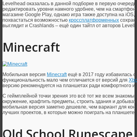
Levelhead оказалась в данной подборке в первую очередь 
редактировать уровни намного удобнее, чем на смартфона
магазине Google Play, однако игра также доступна на iOS,
похвастаться возможностью
кроссплатформенных
сохране
выглядит и Crashlands – ещё один тайтл от авторов Levelh
Minecraft
Мобильная версия
Minecraft
ещё в 2017 году избавилась от 
функциональность мало чем отличается от версий для
Xbo
версию рекомендуется на планшетах ради комфортного и 
С геймплейной точки зрения это всё тот же всем знакомый 
окружение, крафтить предметы, строить здания и добывать
мобильная версия заметно дешевле, чем вариант для конс
лучших проектов, в которые можно поиграть на планшете с
Old School Runescape