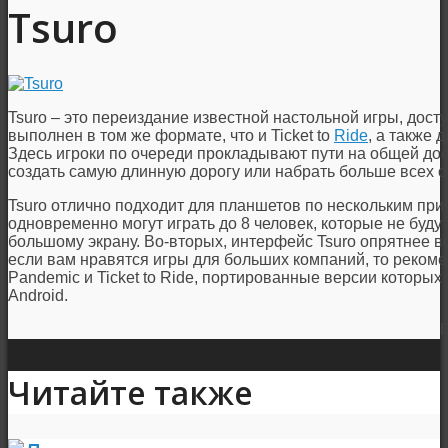
Tsuro
Tsuro – это переиздание известной настольной игры, досту
выполнен в том же формате, что и Ticket to
Ride
, а также 
Здесь игроки по очереди прокладывают пути на общей доск
создать самую длинную дорогу или набрать больше всех о
Tsuro отлично подходит для планшетов по нескольким при
одновременно могут играть до 8 человек, которые не буду
большому экрану. Во-вторых, интерфейс Tsuro опрятнее в
если вам нравятся игры для больших компаний, то реком
Pandemic и Ticket to Ride, портированные версии которы
Android.
Читайте также