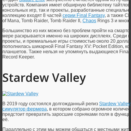
устройств. Компания имеет обширную библиотеку тайтлов 
консольных игр, так и проекты, разработанные специально
коллекцию входят 8 частей
серии Final Fantasy
, а также Ch
of Mana, Tomb Raider, Tomb Raider II,
Chaos
Rings 3 и множе
Большинство из них можно без проблем пройти на смартф
мере раскрывается именно на широких дисплеях. Среди н
проекты, и премиальные игры стоимостью около 20 долла
пополнилась шикарной Final Fantasy XV: Pocket Edition, к
планшетов. Также нельзя не упомянуть выдающиеся Final F
Record Keeper.
Stardew Valley
В 2019 году состоялся долгожданный релиз
Stardew Valley
симулятор фермера
, в котором собрано огромное количе
предстоит превратить заросшие сорняками поля в функц
её.
Параллельно с этим мы можем общаться с местными жите