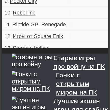
Pocket City
Rebel Inc
Riptide GP: Renegade
Игры от Square Enix
Stardew Valley
Старые игры
This War of Mine
про войну на ПК
Tsuro
Гонки с
открытым
миром на ПК
Лучшие экшен
игры для слабых