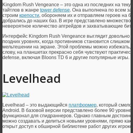
Kingdom Rush Vengeance – это одна из последних на тек
тайтлов в жанре
tower defense
. Она выполнена по всем за
строим
крепости
, обороняем их и отправляем героев на б
добрались до наших баз. В игре представлено множество л
невероятное количество апгрейдов и захватывающие битв
Интерфейс Kingdom Rush Vengeance выглядит довольно н
поздних уровнях, когда противников становится слишком 
мельтешении на экране. Этой проблемы можно избежать, е
слову, на планшетах прекрасно себя чувствуют практическ
defense, включая Bloons TD 6 и другие популярные игры.
Levelhead
Levelhead – это выдающийся
платформер
, который смело
Android. В базовой версии представлено более 90 уровне
функционал для спидраннеров. Однако главным достоинств
можно создавать и делиться новыми уровнями, прямо как 
открыт доступ к обширной библиотеке работ других игроко