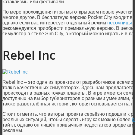
катаклизмы или фестивали.
По мере прохождения игры мы открываем новые участки 
многое другое. В бесплатную версию Pocket City входит в
однако если вас интересует отдельный режим
песочницы
и
рекомендуется приобрести премиальную версию. В целом
симулятор в стиле Sim City, в который можно играть и в 
Rebel Inc
Rebel Inc – это один из проектов от разработчиков всемир
толк в качественных симуляторах. Здесь нам предлагаетс
происходят в разных точках планеты. В игре имеется сем
доступных на выбор губернаторов с разными умениями, мн
также разветвлённая история, которая основывается на 
Стоит отметить, что авторы проекта серьёзно подошли к ра
реальных ситуаций, чтобы сделать игру как можно более
р
тайтл, однако он лишён привычных недостатков вроде аг
рекламы.