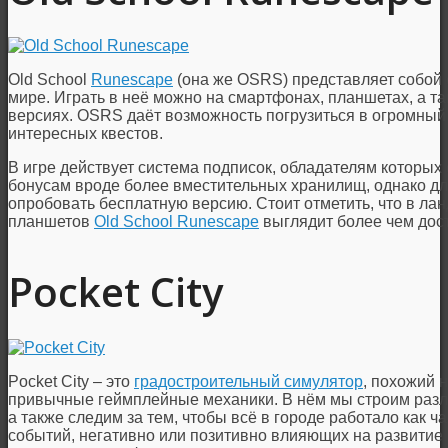
Old School
Runescape
(она же OSRS) представляет собой
мире. Играть в неё можно на смартфонах, планшетах, а т
версиях. OSRS даёт возможность погрузиться в огромный 
интересных квестов.
В игре действует система подписок, обладателям которых
бонусам вроде более вместительных хранилищ, однако д
опробовать бесплатную версию. Стоит отметить, что в л
планшетов
Old School Runescape
выглядит более чем дос
Pocket City
Pocket City – это
градостроительный симулятор
, похожий 
привычные геймплейные механики. В нём мы строим разли
а также следим за тем, чтобы всё в городе работало как ч
событий, негативно или позитивно влияющих на развитие