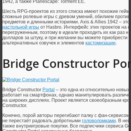
1942, а также Planescape: Torment EE.
Шесть RPG-проектов из этого списка имеют похожие гей
сложные ролевые игры с древом умений, обилием против
предметов и длинными историями. Axis & Allies 1942 – эт
настольной игры
от Hasbro. Интерфейс этих проектов на 
перегруженным, поэтому в идеале проходить их как раз н
долларов за штуку, и при желании вы можете приобрести 
альтернативных озвучек и элементов
кастомизации
.
Bridge Constructor Por
Bridge Constructor
Portal
– это одна из относительно новых 
работает на смартфонах, однако манипулировать различн
на широких дисплеях. Проект является своеобразным крос
Constructor.
Конечно, порой авторы перегибают палку с фан-сервисом п
не перестаёт радовать добротными
головоломками
. В не
также внутриигровые покупки. Все подписчики сервиса Goo