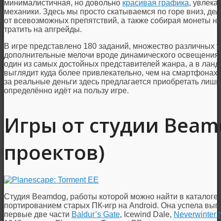
минималистичная, но довольно
красивая графика
, увлека
механики. Здесь мы просто скатываемся по горе вниз, де
от всевозможных препятствий, а также собирая монеты на
тратить на апгрейды.
В игре представлено 180 заданий, множество различных у
дополнительные мелочи вроде динамического освещения 
один из самых достойных представителей жанра, а в ла
выглядит куда более привлекательно, чем на смартфонах. 
за реальные деньги здесь предлагается приобретать лишь 
определённо идёт на пользу игре.
Игры от студии Beam
проектов)
Студия Beamdog, работы которой можно найти в каталоге 
портированием старых ПК-игр на Android. Она успела выпу
первые две части
Baldur’s Gate
, Icewind Dale,
Neverwinter 