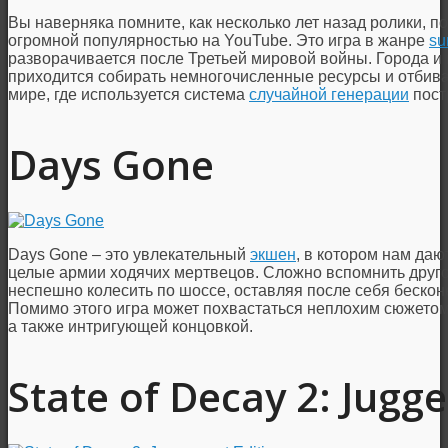
Вы наверняка помните, как несколько лет назад ролики,
огромной популярностью на YouTube. Это игра в жанре
su
разворачивается после Третьей мировой войны. Города и 
приходится собирать немногочисленные ресурсы и отбива
мире, где используется система
случайной генерации
пост
Days Gone
Days Gone – это увлекательный
экшен
, в котором нам даю
целые армии ходячих мертвецов. Сложно вспомнить другой
неспешно колесить по шоссе, оставляя после себя бескон
Помимо этого игра может похвастаться неплохим сюжето
а также интригующей концовкой.
State of Decay 2: Jugg