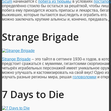
Scum
начинается с
побега из тюрьмы
в условиях
постапок
определённо стоило бы остаться за решёткой, чтобы лиш
побега ему приходится искать припасы и лекарства, бегать
выживших, которые пытаются выследить и ограбить его. Э
можно заключать хрупкие альянсы и, конечно, предавать 
Strange Brigade
Strange Brigade
– это тайтл в сеттинге 1930-х годов, в кот
предстоит сражаться с мумиями, гигантскими скорпионами
четырёх играбельных персонажей имеет уникальное оружие
можно улучшать и кастомизировать на свой вкус! Одно из
изучать разные регионы мира, решая
головоломки
и откр
7 Days to Die