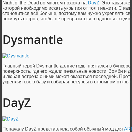
Night of the Dead во многом похожа на
DayZ
. Это такая же
которой необходимо искать укрытия от толп нежити. С ка
становиться всё больше, поэтому вам нужно укреплять сво
покинуть остров, чтобы не превратиться в одного из ходя
Dysmantle
Главный герой Dysmantle долгие годы прятался в бункере
поверхность, где его ждали печальные новости. Зомби и д
и любая встреча с ними может оказаться последней. Прот
укрепляя свою базу и собирая ресурсы в огромном открыт
DayZ
Поначалу DayZ представляла собой обычный мод для
AR