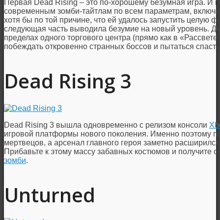
Первая Dead Rising – это по-хорошему безумная игра. И п
современным зомби-тайтлам по всем параметрам, включа
хотя бы по той причине, что ей удалось запустить целую ф
следующая часть выводила безумие на новый уровень. Де
пределах одного торгового центра (прямо как в «Рассвете
побеждать откровенно странных боссов и пытаться спаст
Dead Rising 3
Dead Rising 3 вышла одновременно с релизом консоли
Xb
игровой платформы нового поколения. Именно поэтому п
мертвецов, а арсенал главного героя заметно расширился
Прибавьте к этому массу забавных костюмов и получите о
зомби
.
Unturned