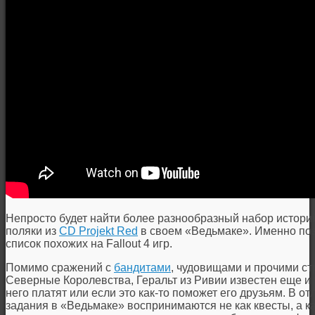
Непросто будет найти более разнообразный набор историй
поляки из
CD Projekt Red
в своем «Ведьмаке». Именно по
список похожих на Fallout 4 игр.
Помимо сражений с
бандитами
, чудовищами и прочими с
Северные Королевства, Геральт из Ривии известен еще и те
него платят или если это как-то поможет его друзьям. В о
задания в «Ведьмаке» воспринимаются не как квесты, а 