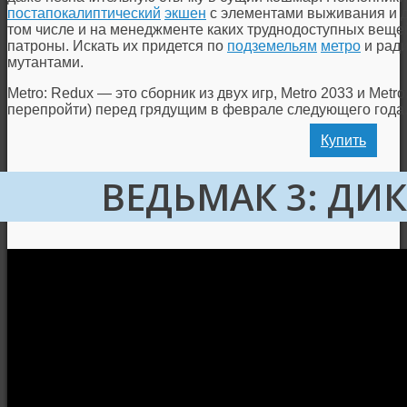
постапокалиптический
экшен
с элементами выживания и 
том числе и на менеджменте каких труднодоступных вещей
патроны. Искать их придется по
подземельям
метро
и ради
мутантами.
Metro: Redux — это сборник из двух игр, Metro 2033 и Metro
перепройти) перед грядущим в феврале следующего года
Купить
ВЕДЬМАК 3: ДИ