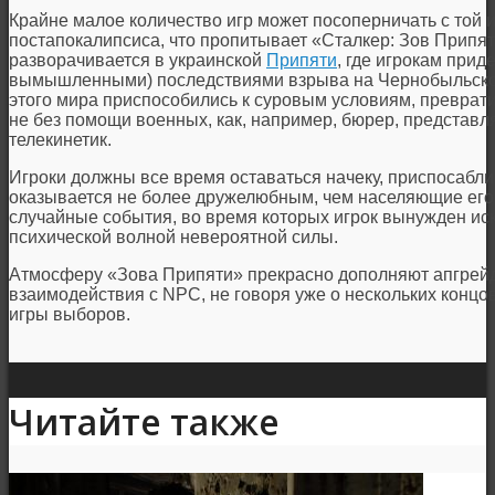
Крайне малое количество игр может посоперничать с той
постапокалипсиса, что пропитывает «Сталкер: Зов Припят
разворачивается в украинской
Припяти
, где игрокам прид
вымышленными) последствиями взрыва на Чернобыльской
этого мира приспособились к суровым условиям, преврат
не без помощи военных, как, например, бюрер, представл
телекинетик.
Игроки должны все время оставаться начеку, приспосабл
оказывается не более дружелюбным, чем населяющие его 
случайные события, во время которых игрок вынужден иск
психической волной невероятной силы.
Атмосферу «Зова Припяти» прекрасно дополняют апгрейд
взаимодействия с NPC, не говоря уже о нескольких концо
игры выборов.
Читайте также