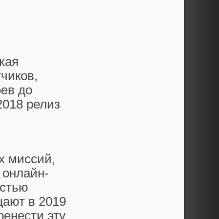
кая
тчиков,
оев до
2018 релиз
х миссий,
 онлайн-
остью
щают в 2019
ренести эту