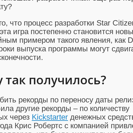
ату?
го, что процесс разработки Star Citiz
 эта игра постепенно становится нов
ным примером такого явления, как 
 сроки выпуска программы могут сдвиг
сконечности.
 так получилось?
к бить рекорды по переносу даты рели
ила другие рекорды – по количеству
ых через
Kickstarter
денежных средств
года Крис Робертс с компанией привл