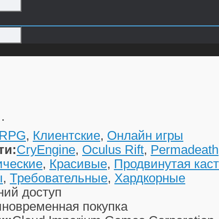
…
RPG
,
Клиентские
,
Онлайн игры
ти:
CryEngine
,
Oculus Rift
,
Permadeath
ические
,
Красивые
,
Продвинутая кас
ы
,
Требовательные
,
Хардкорные
ний доступ
новременная покупка