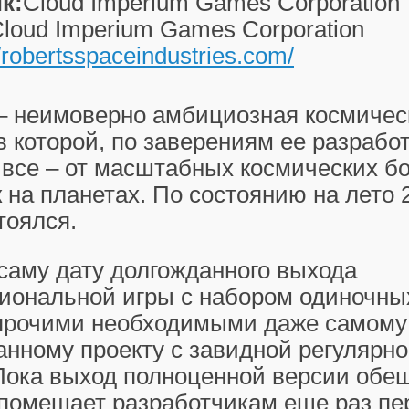
к:
Cloud Imperium Games Corporation
loud Imperium Games Corporation
//robertsspaceindustries.com/
n – неимоверно амбициозная космичес
 в которой, по заверениям ее разрабо
 все – от масштабных космических б
 на планетах. По состоянию на лето 
тоялся.
 саму дату долгожданного выхода
иональной игры с набором одиночны
прочими необходимыми даже самому
анному проекту с завидной регулярн
Пока выход полноценной версии обе
о помешает разработчикам еще раз пе