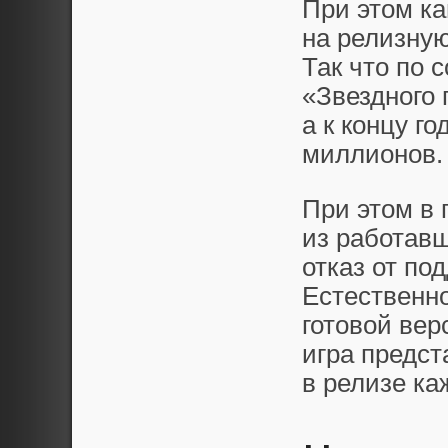
При этом ка
на релизную
Так что по 
«Звездного 
а к концу г
миллионов.
При этом в 
из работавш
отказ от по
Естественно
готовой верс
игра предст
в релизе ка