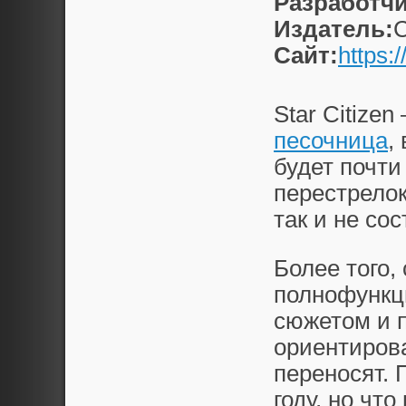
Разработчи
Издатель:
C
Сайт:
https:
Star Citize
песочница
,
будет почти
перестрелок
так и не сос
Более того,
полнофункц
сюжетом и 
ориентиров
переносят. 
году, но чт