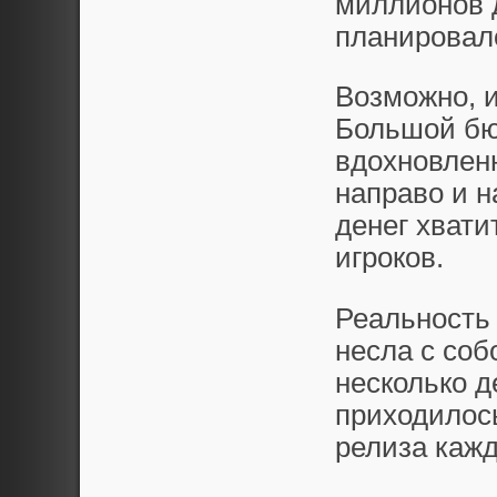
миллионов 
планировал
Возможно, и
Большой бю
вдохновлен
направо и н
денег хват
игроков.
Реальность 
несла с соб
несколько д
приходилось
релиза кажд