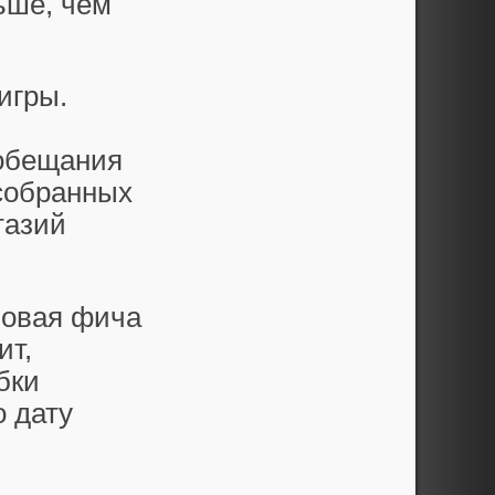
ьше, чем
игры.
 обещания
 собранных
тазий
новая фича
ит,
бки
о дату