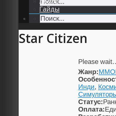
Гайды
Star Citizen
Please wait
Жанр:
MMO
Особеннос
Инди
,
Косм
Симулятор
Статус:
Ран
Оплата:
Еди