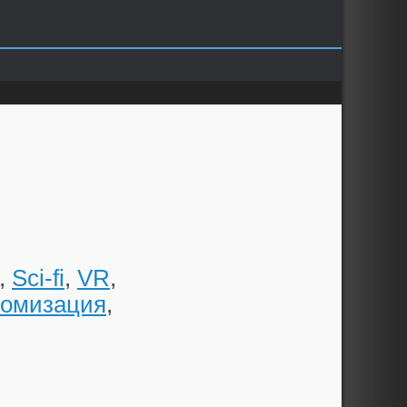
,
Sci-fi
,
VR
,
томизация
,