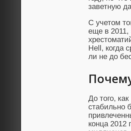
заветную д
С учетом то
еще в 2011,
хрестоматий
Hell, когда
ли не до бе
Почему
До того, ка
стабильно б
привлеченн
конца 2012 