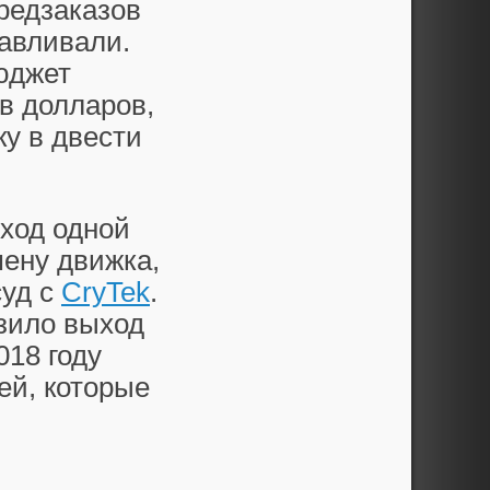
редзаказов
навливали.
бюджет
в долларов,
ку в двести
уход одной
мену движка,
суд с
CryTek
.
изило выход
018 году
ей, которые