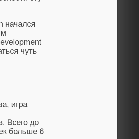
en начался
ым
Development
аться чуть
за, игра
. Всего до
ек больше 6