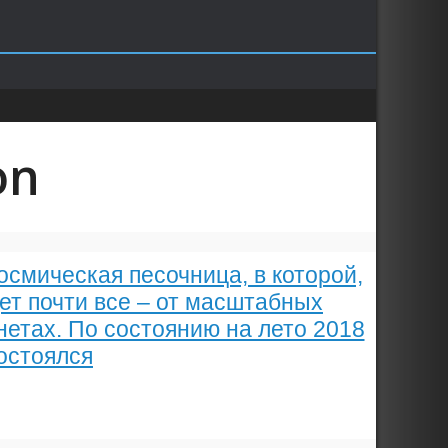
on
осмическая песочница, в которой,
ет почти все – от масштабных
нетах. По состоянию на лето 2018
состоялся