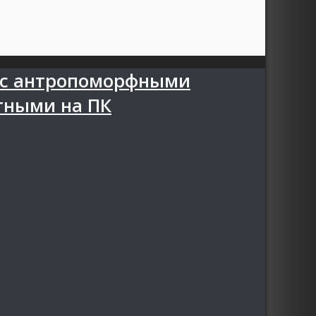
 с антропоморфными
тными на ПК