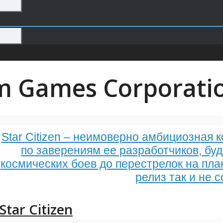
m Games Corporati
Star Citizen – неимоверно амбициозная к
по заверениям ее разработчиков, буд
космических боев до перестрелок на пла
релиз так и не 
Star Citizen