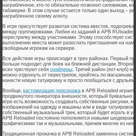
награбленное, кто-то обязательно позвонит силовикам, ко
табакерки. В этом случае остается только один выход – рва
награбленное своему агенту.
В игре присутствует развитая система квестов, подогрев
между группировками. Любое из заданий в APB RUloaded
перестрелку между участниками. Этому способствует сист
выполнении квеста может разослать приглашения на нам
свободным игрокам на сервере.
Все действие игры происходит в трех районах. Первый пр
больше подходит для боев на ближней дистанции. Второй 
всех чувствуют себя
снайперы
. Третий район (яхт-клуб) я
можно отдохнуть от перестрелок, пройтись по магазинам, 
нанести новую татуировку и просто пообщаться с друзьям
Вообще,
кастомизация персонажа
в APB Reloaded играет 
продвинутого генератора внешности, который буквально п
игре есть возможность создавать собственные рисунки, к
изображений на одежду и машины или в виде татуировок. 
собственный музыкальный трек, который будет играть в 
APB Reloaded постоянно пополняется новыми шедеврами 
графическими так и музыкальными, причем многие из них
Традиционная прокачка в APB Reloaded заменена системо