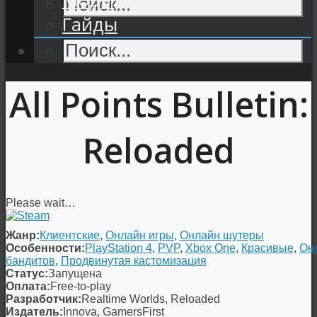
Гайды
All Points Bulletin:
Reloaded
Please wait…
Жанр:
Клиентские
,
Онлайн игры
,
Онлайн шутеры
Особенности:
PlayStation 4
,
PVP
,
Xbox One
,
Красивые
,
Онл
бандитов
,
Продвинутая кастомизация
Статус:
Запущена
Оплата:
Free-to-play
Разработчик:
Realtime Worlds, Reloaded
Издатель:
Innova, GamersFirst