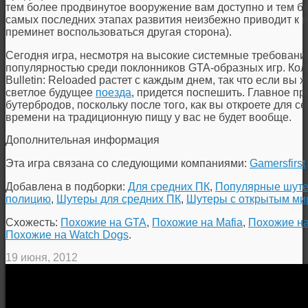
тем более продвинутое вооружение вам доступно и тем б
самых последних этапах развития неизбежно приводит к к
преминет воспользоваться другая сторона).
Сегодня игра, несмотря на высокие системные требования
популярностью среди поклонников GTA-образных игр. Коли
Bulletin: Reloaded растет с каждым днем, так что если вы 
светлое будущее
поезда
, придется поспешить. Главное п
бутербродов, поскольку после того, как вы откроете для с
времени на традиционную пищу у вас не будет вообще.
Дополнительная информация
Эта игра связана со следующими компаниями:
Gamersfirst
Добавлена в подборки:
Для средних ПК
,
Популярные шут
полицию
,
Шутеры для средних ПК
,
Шутеры с открытым ми
Схожесть:
Похожие на GTA
,
Похожие на Mafia
,
Похожие на
Похожие на Watch Dogs
.
19 июня, 2012