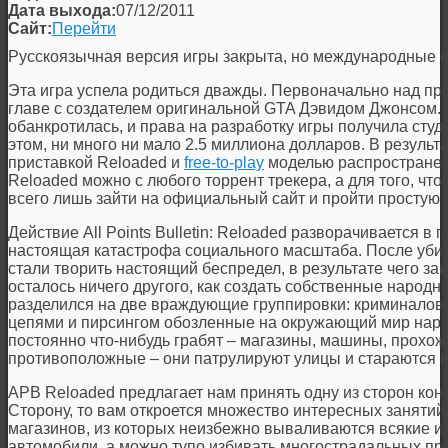
Дата выхода:
07/12/2011
Сайт:
Перейти
Русскоязычная версия игры закрыта, но международные с
Эта игра успела родиться дважды. Первоначально над про
главе с создателем оригинальной GTA Дэвидом Джонсом. О
обанкротилась, и права на разработку игры получила сту
этом, ни много ни мало 2.5 миллиона долларов. В результат
приставкой Reloaded и
free-to-play
моделью распространени
Reloaded можно с любого торрент трекера, а для того, что
всего лишь зайти на официальный сайт и пройти простую 
Действие All Points Bulletin: Reloaded разворачивается в
настоящая катастрофа социального масштаба. После уби
стали творить настоящий беспредел, в результате чего з
осталось ничего другого, как создать собственные народн
разделился на две враждующие группировки: криминалов
цепями и пирсингом обозленные на окружающий мир нару
постоянно что-нибудь грабят – магазины, машины, прохож
противоположные – они патрулируют улицы и стараются 
APB Reloaded предлагает нам принять одну из сторон ко
Сторону, то вам откроется множество интересных занятий
магазинов, из которых неизбежно вываливаются всякие 
автомобили, а можно тупо избивать многострадальных про