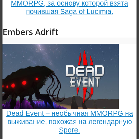
MMORPG, за основу которой взята
почившая Saga of Lucimia.
Embers Adrift
Dead Event – необычная MMORPG на
выживание, похожая на легендарную
Spore.