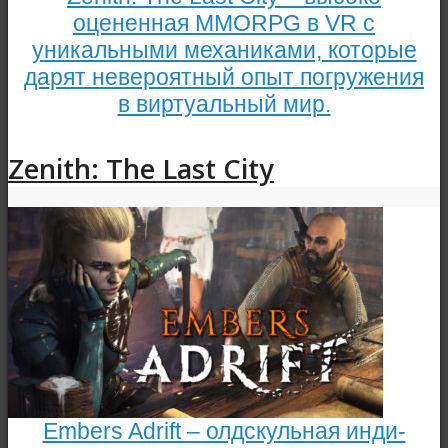
оцененная MMORPG в VR с
уникальными механиками, которые
дарят невероятный опыт погружения
в виртуальный мир.
Zenith: The Last City
Embers Adrift – олдскульная инди-