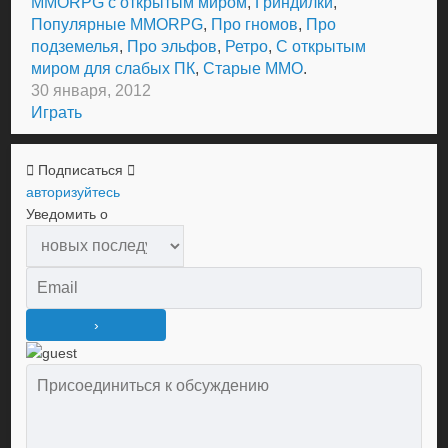
MMORPG с открытым миром
,
Гриндилки
,
Популярные MMORPG
,
Про гномов
,
Про
подземелья
,
Про эльфов
,
Ретро
,
С открытым
миром для слабых ПК
,
Старые MMO
.
30 января, 2012
Играть
Подписаться
авторизуйтесь
Уведомить о