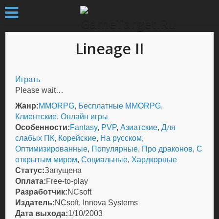
Lineage II
Играть
Please wait…
Жанр:
MMORPG
,
Бесплатные MMORPG
,
Клиентские
,
Онлайн игры
Особенности:
Fantasy
,
PVP
,
Азиатские
,
Для
слабых ПК
,
Корейские
,
На русском
,
Оптимизированные
,
Популярные
,
Про драконов
,
С
открытым миром
,
Социальные
,
Хардкорные
Статус:
Запущена
Оплата:
Free-to-play
Разработчик:
NCsoft
Издатель:
NCsoft, Innova Systems
Дата выхода:
1/10/2003