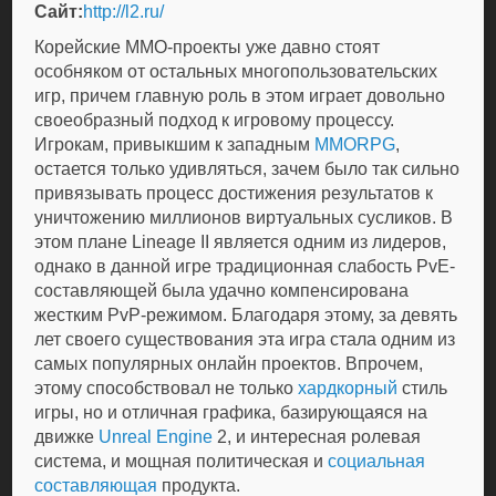
Сайт:
http://l2.ru/
Корейские MMO-проекты уже давно стоят
особняком от остальных многопользовательских
игр, причем главную роль в этом играет довольно
своеобразный подход к игровому процессу.
Игрокам, привыкшим к западным
MMORPG
,
остается только удивляться, зачем было так сильно
привязывать процесс достижения результатов к
уничтожению миллионов виртуальных сусликов. В
этом плане Lineage II является одним из лидеров,
однако в данной игре традиционная слабость PvE-
составляющей была удачно компенсирована
жестким PvP-режимом. Благодаря этому, за девять
лет своего существования эта игра стала одним из
самых популярных онлайн проектов. Впрочем,
этому способствовал не только
хардкорный
стиль
игры, но и отличная графика, базирующаяся на
движке
Unreal Engine
2, и интересная ролевая
система, и мощная политическая и
социальная
составляющая
продукта.