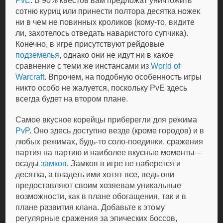
PvE
. В 90% квестов вам предложат уничтожить
сотню куриц или принести полтора десятка ножек
ни в чем не повинных кроликов (кому-то, видите
ли, захотелось отведать наваристого супчика).
Конечно, в игре присутствуют рейдовые
подземелья
, однако они не идут ни в какое
сравнение с теми же инстансами из
World of
Warcraft
. Впрочем, на подобную особенность игры
никто особо не жалуется, поскольку PvE здесь
всегда будет на втором плане.
Самое вкусное корейцы приберегли для режима
PvP
. Оно здесь доступно везде (кроме городов) и в
любых режимах, будь-то соло-поединки, сражения
партия на партию и наиболее вкусные моменты –
осады
замков
. Замков в игре не наберется и
десятка, а владеть ими хотят все, ведь они
предоставляют своим хозяевам уникальные
возможности, как в плане обогащения, так и в
плане развития клана. Добавьте к этому
регулярные сражения за эпических боссов,