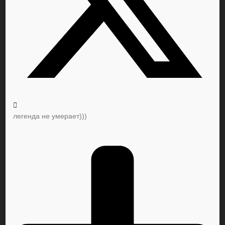
легенда не умерает)))