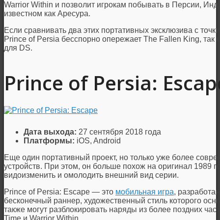
Warrior Within и позволит игрокам побывать в Персии, И
известном как Аресура.
Если сравнивать два этих портативных эксклюзива с точки 
Prince of Persia бесспорно опережает The Fallen King, так
для DS.
Prince of Persia: Escap
Дата выхода:
27 сентября 2018 года
Платформы:
iOS, Android
Еще один портативный проект, но только уже более сов
устройств. При этом, он больше похож на оригинал 1989 
видоизменить и омолодить внешний вид серии.
Prince of Persia: Escape — это
мобильная игра
, разработан
бесконечный раннер, художественный стиль которого осно
также могут разблокировать наряды из более поздних част
Time и Warrior Within.