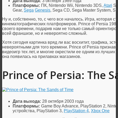
Дата выхода:
3 октября 1989 года
Платформы:
ПК, Nintendo Wii, Nintendo 3DS,
Atari
ST
Gear,
Sega
Genesis
, Sega CD, Sega Master System, S
Ну и, собственно, то, с чего все началось. Игра, которая 
кинематографических платформеров. Prince of Persia 1989
своего времени, подарив нам не только самый ориентир
всей франшизе, но и невероятно сложный.
Хотя сегодня картинка вряд ли вас восхитит, графика, эс
невероятными для того времени. Prince of Persia призна
видеоигр тех лет, и многие окрестили ее одним из лучших
она появилась на прилавках магазинов.
Prince of Persia: The 
Дата выхода:
28 октября 2003 года
Платформы:
Game Boy Advance, PlayStation 2, Nin
устройства, PlayStation 3,
PlayStation 4
,
Xbox One