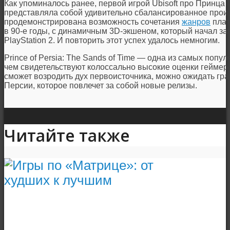
Как упоминалось ранее, первой игрой Ubisoft про Принца 
представляла собой удивительно сбалансированное прои
продемонстрирована возможность сочетания
жанров
плат
в 90-е годы, с динамичным 3D-экшеном, который начал з
PlayStation 2. И повторить этот успех удалось немногим.
Prince of Persia: The Sands of Time — одна из самых попул
чем свидетельствуют колоссально высокие оценки геймеро
сможет возродить дух первоисточника, можно ожидать гр
Персии, которое повлечет за собой новые релизы.
Читайте также