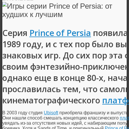
Серия
Prince of Persia
появила
1989 году, и с тех пор было 
знаковых игр. До сих пор эта
своим фэнтезийно-приключен
однако еще в конце 80-х, нача
прославилась тем, что самол
кинематографического
платф
В 2003 году студия
Ubisoft
приобрела франшизу и выпуст
Они нашли способ смешать концепцию классического
пла
увядать из-за отсутствия новых идей, с набирающим поп
боевика. Хотя и Sands of Time, и оригинальный
Prince of P