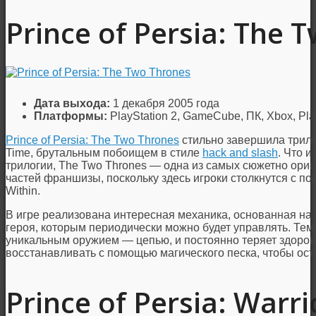
Prince of Persia: The 
Дата выхода:
1 декабря 2005 года
Платформы:
PlayStation 2, GameCube, ПК, Xbox, PlayS
Prince of Persia: The Two Thrones
стильно завершила трилог
Time, брутальным побоищем в стиле
hack and slash
. Что 
трилогии, The Two Thrones — одна из самых сюжетно ор
частей франшизы, поскольку здесь игроки столкнутся с по
Within.
В игре реализована интересная механика, основанная на 
героя, которым периодически можно будет управлять. Те
уникальным оружием — цепью, и постоянно теряет здоров
восстанавливать с помощью магического песка, чтобы ост
Prince of Persia: Warri