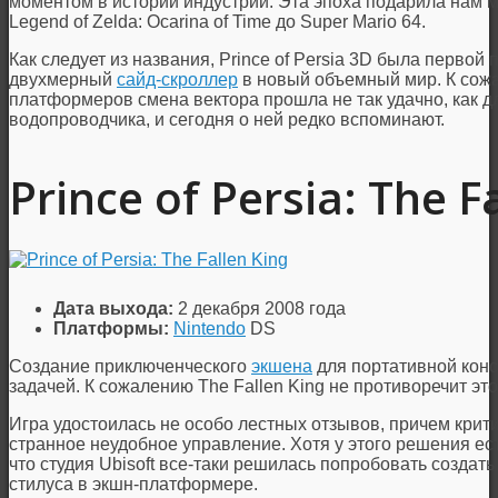
моментом в истории индустрии. Эта эпоха подарила нам
Legend of Zelda: Ocarina of Time до Super Mario 64.
Как следует из названия, Prince of Persia 3D была перво
двухмерный
сайд-скроллер
в ​​новый объемный мир. К сож
платформеров смена вектора прошла не так удачно, как д
водопроводчика, и сегодня о ней редко вспоминают.
Prince of Persia: The F
Дата выхода:
2 декабря 2008 года
Платформы:
Nintendo
DS
Создание приключенческого
экшена
для портативной конс
задачей. К сожалению The Fallen King не противоречит это
Игра удостоилась не особо лестных отзывов, причем крити
странное неудобное управление. Хотя у этого решения ес
что студия Ubisoft все-таки решилась попробовать создат
стилуса в экшн-платформере.