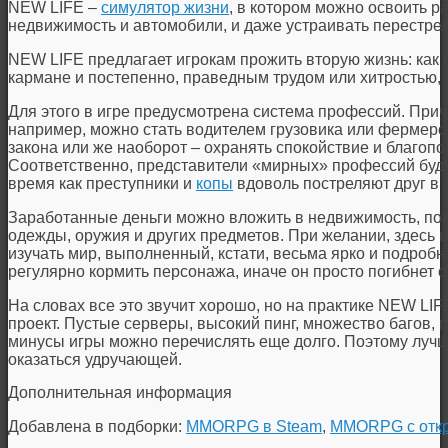
NEW LIFE –
симулятор жизни
, в котором можно освоить 
недвижимость и автомобили, и даже устраивать перестре
NEW LIFE предлагает игрокам прожить вторую жизнь: как 
кармане и постепенно, праведным трудом или хитростью, 
Для этого в игре предусмотрена система профессий. Приче
например, можно стать водителем грузовика или фермеро
закона или же наоборот – охранять спокойствие и благоп
Соответственно, представители «мирных» профессий буду
время как преступники и
копы
вдоволь постреляют друг в 
Заработанные деньги можно вложить в недвижимость, по
одежды, оружия и других предметов. При желании, здесь м
изучать мир, выполненный, кстати, весьма ярко и подробно
регулярно кормить персонажа, иначе он просто погибнет о
На словах все это звучит хорошо, но на практике NEW LI
проект. Пустые серверы, высокий пинг, множество багов,
минусы игры можно перечислять еще долго. Поэтому лучш
оказаться удручающей.
Дополнительная информация
Добавлена в подборки:
MMORPG в Steam
,
MMORPG с отк