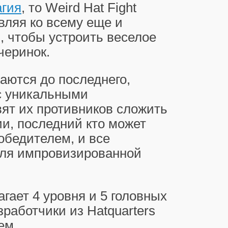
гия
, то Weird Hat Fight
авляя ко всему еще и
, чтобы устроить веселое
черинок.
аются до последнего,
с уникальными
вят их противников сложить
ии, последний кто может
победителем, и все
для импровизированной
гает 4 уровня и 5 головных
зработчики из Hatquarters
ем.