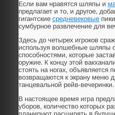
Если вам нравятся шляпы и
ма
предлагает и то, и другое, доб
гигантские
средневековые
пики
сумбурное развлечение для ве
Здесь до четырех игроков сраж
используя волшебные шляпы 
способностями, которые заста
оружие. К концу этой вакханал
стоять на ногах, объявляется 
возвращаются к экрану меню 
танцевальной рейв-вечеринки.
В настоящее время игра предла
уборов, количество которых ра
планируют расширять в будущ