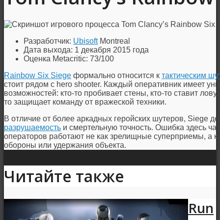
Разработчик:
Ubisoft
Montreal
Дата выхода: 1 декабря 2015 года
Оценка Metacritic: 73/100
Rainbow Six Siege
формально относится к
тактическим шу
стоит рядом с hero shooter. Каждый оперативник имеет уни
возможностей: кто-то пробивает стены, кто-то ставит лову
то защищает команду от вражеской техники.
В отличие от более аркадных геройских шутеров, Siege де
разрушаемость
и смертельную точность. Ошибка здесь час
операторов работают не как зрелищные суперприемы, а к
обороны или удержания объекта.
Читайте также
Run