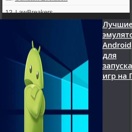
LawBreakers
Лучши
Battleborn
эмулят
Gigantic: Rampage Edition
Android
для
Tom Clancy’s Rainbow Six Siege
запуск
игр на 