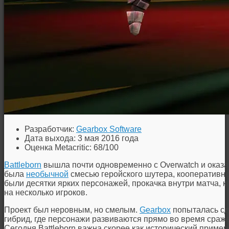
Разработчик:
Gearbox Software
Дата выхода: 3 мая 2016 года
Оценка Metacritic: 68/100
Battleborn
вышла почти одновременно с Overwatch и оказала
была
необычной
смесью геройского шутера, кооперативн
были десятки ярких персонажей, прокачка внутри матча,
на несколько игроков.
Проект был неровным, но смелым.
Gearbox
попыталась сде
гибрид, где персонажи развиваются прямо во время сраж
Сегодня Battleborn важна скорее как исторический пример