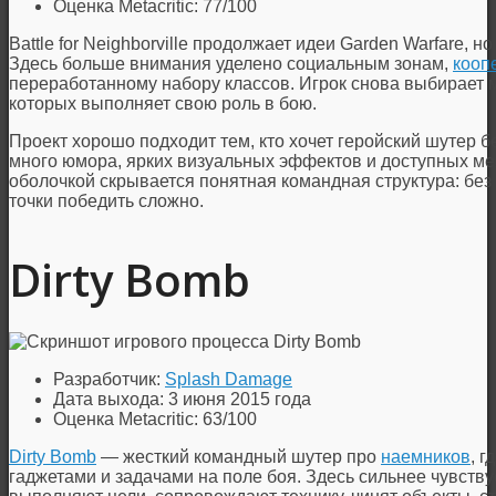
Оценка Metacritic: 77/100
Battle for Neighborville продолжает идеи Garden Warfare, 
Здесь больше внимания уделено социальным зонам,
кооп
переработанному набору классов. Игрок снова выбирает 
которых выполняет свою роль в бою.
Проект хорошо подходит тем, кто хочет геройский шутер 
много юмора, ярких визуальных эффектов и доступных ме
оболочкой скрывается понятная командная структура: без
точки победить сложно.
Dirty Bomb
Разработчик:
Splash Damage
Дата выхода: 3 июня 2015 года
Оценка Metacritic: 63/100
Dirty Bomb
— жесткий командный шутер про
наемников
, 
гаджетами и задачами на поле боя. Здесь сильнее чувств