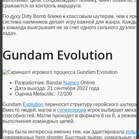
выполняют цели, сопровождают технику, чинят объекты, с
сражаются за контроль маршрута.
По духу Dirty Bomb ближе к классовым шутерам, чем к ярк
система наемников делает игру важной для жанра. Кажды
а команда выигрывает не за счет одного сильного дуэлян
задач.
Gundam Evolution
Разработчик: Bandai
Namco
Online
Дата выхода: 21 сентября 2022 года
Оценка Metacritic: 72/100
Gundam
Evolution
переносит структуру геройского шутера
Вместо людей, магов и
супергероев
игрок выбирает меха 
способностей. Матчи проходят в формате 6 на 6, а режимы
выполнения командных целей.
Игра была интересна именно тем, как адаптировала
культ
современных hero shooter. Быстрые рывки, уникальные у