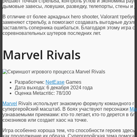
решают точная стрельба, контроль углов и экономика раун
дымовые завесы, ловушки, разведку, телепорты, стены и 
В отличие от более аркадных hero shooter, Valorant требу
заменяют стрельбу, а помогают создавать выгодные дуэли
заставлять соперника ошибаться. Благодаря этому игра с
соревновательных шутеров последних лет.
Marvel Rivals
Разработчик:
NetEase
Games
Дата выхода: 6 декабря 2024 года
Оценка Metacritic: 78/100
Marvel
Rivals использует знакомую формулу командного гер
супергеройский масштаб. В боях участвуют персонажи
Mar
узнаваемыми приемами: кто-то летает, кто-то дерется в б
союзников или создает хаос на точке.
Игра особенно хороша тем, что способности героев здесь 
как продолжение их образа. Супергеройская тема помогае