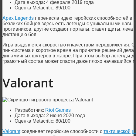
Дата выхода: 4 февраля 2019 года
Оценка Metacritic: 89/100
Apex Legends
перенесла идею геройских способностей в
безликих бойцов здесь есть легенды с уникальными навы
противников, другие создают порталы, ставят щиты, леча
дистанцию боя.
Игра выделяется скоростью и качеством передвижения. Ск
пин-система и короткое время на принятие решений дела
динамичных шутеров в жанре. При этом выбор легенды дей
грамотный состав может спасти даже плохо начавшийся м
Valorant
Разработчик:
Riot Games
Дата выхода: 2 июня 2020 года
Оценка Metacritic: 80/100
Valorant
соединяет геройские способности с
тактической
ш