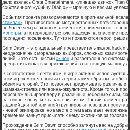
дело взялась Crate Entertainment, купившая движок Titan 
собственного «убийцу Diablo» – мрачную и весьма увлека
События проекта разворачиваются в оригинальной вселенн
стимпанк
. Противостояние могущественных потусторонни
не более чем расходным элементом, привело к постепенн
монстры
, а потерявшие всякую надежду на спасение пред
последних поселениях. Тут-то и появляются герои, решив
Grim Dawn – это идеальный представитель жанра hack’n’sl
неоднозначных моральных выборов, сложных взаимоотно
линий. Зато есть чистый
экшен
и разветвленная система 
превратить искателя приключений в настоящую машину дл
В соответствии с сеттингом, в игре активно используется 
этом игрок может прокачать героя таким образом, чтобы т
обеих категорий. Это позволяет придумывать различные к
шамана-стрелка или воина-оккультиста. Кроме того, в про
персонаж выбирает веру в различные небесные силы, скла
пассивные бонусы к характеристикам. Третий элемент ра
заданий для той или иной группировки повышает репутаци
к новой экипировке, но вместе с тем вызывает неприязнь 
временем начнут присылать к нему охотников за головами
Прохождение Grim Dawn способно затянуть вас на добрых 8