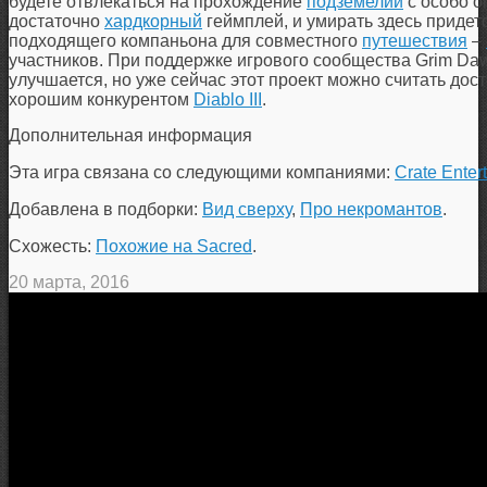
будете отвлекаться на прохождение
подземелий
с особо о
достаточно
хардкорный
геймплей, и умирать здесь придетс
подходящего компаньона для совместного
путешествия
–
участников. При поддержке игрового сообщества Grim Da
улучшается, но уже сейчас этот проект можно считать дос
хорошим конкурентом
Diablo III
.
Дополнительная информация
Эта игра связана со следующими компаниями:
Crate Enter
Добавлена в подборки:
Вид сверху
,
Про некромантов
.
Схожесть:
Похожие на Sacred
.
20 марта, 2016