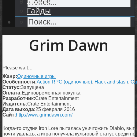
Гайды
Grim Dawn
Please wait…
Жанр:
Одиночные игры
Особенности:
Action RPG (одиночные)
,
Hack and slash
,
Од
Статус:
Запущена
Оплата:
Единовременная покупка
Разработчик:
Crate Entertainment
Издатель:
Crate Entertainment
Дата выхода:
25 февраля 2016
Сайт:
http://www.grimdawn.com/
Когда-то студия Iron Lore пыталась уничтожить Diablo, вы
почти удалась, а игра получила культовый статус среди по