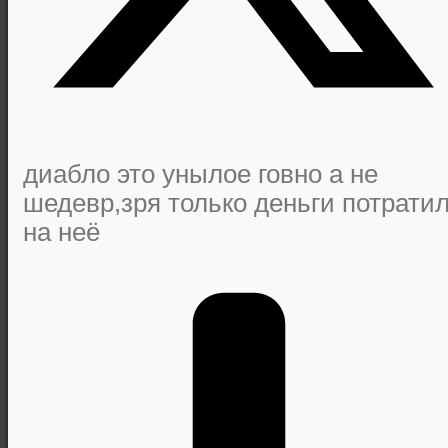
диабло это унылое говно а не
шедевр,зря только деньги потрати
на неё