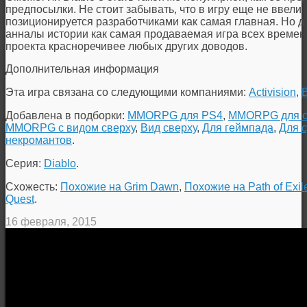
предпосылки. Не стоит забывать, что в игру еще не ввели 
позиционируется разработчиками как самая главная. Но да
анналы истории как самая продаваемая игра всех времен и
проекта красноречивее любых других доводов.
Дополнительная информация
Эта игра связана со следующими компаниями:
Activision
,
B
Добавлена в подборки:
MMORPG для PS4
,
MMORPG для с
MMORPG с видом сверху
,
Вид сверху
,
Для геймпада
,
Для 
некромантов
.
Серия:
Diablo
.
Схожесть:
Похожие на Grim Dawn
,
Похожие на Path of Exil
Quest
.
16 февраля, 2015