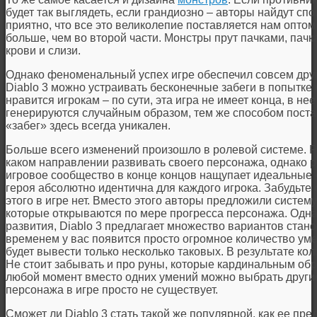
будет так выглядеть, если грандиозно – авторы найдут сп
приятно, что все это великолепие поставляется нам оптом
больше, чем во второй части. Монстры прут пачками, пачк
крови и слизи.
Однако феноменальный успех игре обеспечил совсем друго
Diablo 3 можно устраивать бесконечные забеги в попытке
нравится игрокам – по сути, эта игра не имеет конца, в не
генерируются случайным образом, тем же способом пост
«забег» здесь всегда уникален.
Больше всего изменений произошло в ролевой системе. Р
каком направлении развивать своего персонажа, однако 
игровое сообщество в конце концов нащупает идеальные «
героя абсолютно идентична для каждого игрока. Забудьте
этого в игре нет. Вместо этого авторы предложили систем
которые открываются по мере прогресса персонажа. Одна
развития, Diablo 3 предлагает множество вариантов станов
временем у вас появится просто огромное количество уме
будет вывести только несколько таковых. В результате ко
Не стоит забывать и про руны, которые кардинальным обр
любой момент вместо одних умений можно выбрать други
персонажа в игре просто не существует.
Сможет ли Diablo 3 стать такой же популярной, как ее пре