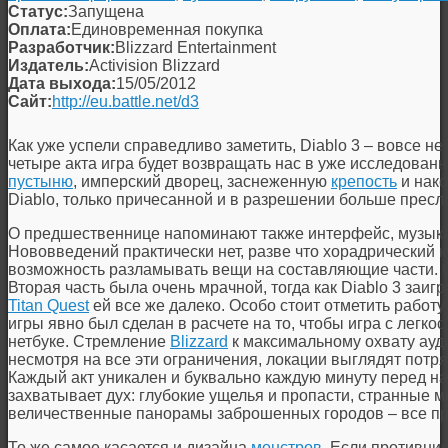
Статус:
Запущена
Оплата:
Единовременная покупка
Разработчик:
Blizzard Entertainment
Издатель:
Activision Blizzard
Дата выхода:
15/05/2012
Сайт:
http://eu.battle.net/d3
Как уже успели справедливо заметить, Diablo 3 – вовсе не
четыре акта игра будет возвращать нас в уже исследованн
пустыню
, имперский дворец, заснеженную
крепость
и нако
Diablo, только причесанной и в разрешении больше пресл
О предшественнице напоминают также интерфейс, музыка
Нововведений практически нет, разве что хорадрический к
возможность разламывать вещи на составляющие части. 
Вторая часть была очень мрачной, тогда как Diablo 3 заиг
Titan Quest
ей все же далеко. Особо стоит отметить работ
игры явно был сделан в расчете на то, чтобы игра с легк
нетбуке. Стремление
Blizzard
к максимальному охвату ауди
несмотря на все эти ограничения, локации выглядят пот
Каждый акт уникален и буквально каждую минуту перед на
захватывает дух: глубокие ущелья и пропасти, странные м
величественные панорамы заброшенных городов – все пр
То же самое касается и дизайна
монстров
. Если противни