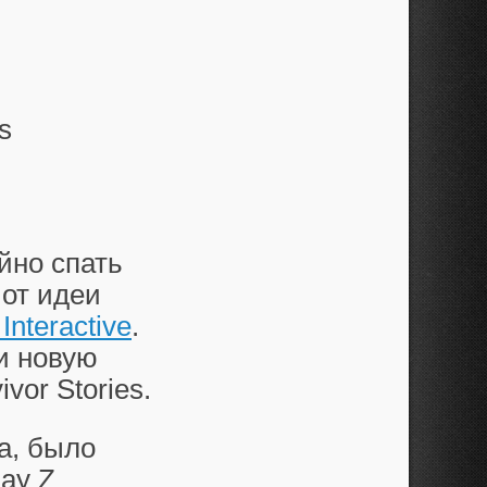
s
йно спать
 от идеи
nteractive
.
и новую
vor Stories.
а, было
ay Z