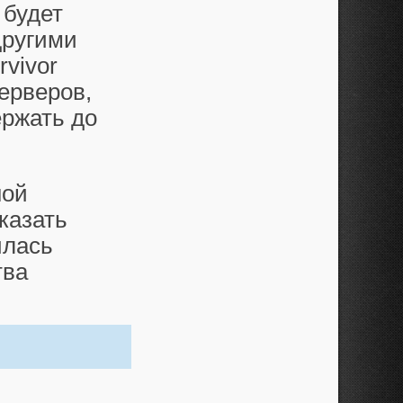
 будет
другими
rvivor
ерверов,
ержать до
ной
казать
илась
тва