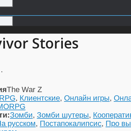
vivor Stories
…
ия
The War Z
RPG
,
Клиентские
,
Онлайн игры
,
Онл
MMORPG
ти:
Зомби
,
Зомби шутеры
,
Кооперати
а русском
,
Постапокалипсис
,
Про в