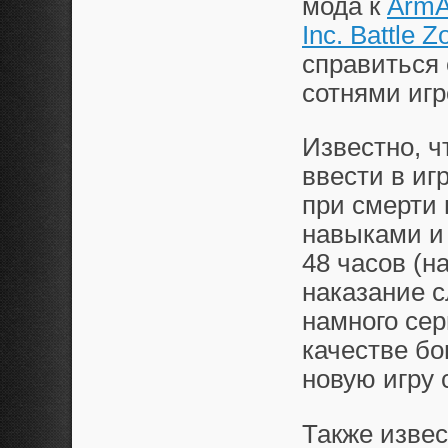
мода к
ArmA
Inc. Battle Z
справиться
сотнями игр
Известно, ч
ввести в иг
при смерти 
навыками и 
48 часов (н
наказание с
намного сер
качестве бо
новую игру 
Также извес