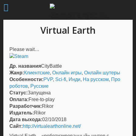
Virtual Earth
Please wait…
Др. названия
CityBattle
Жанр:
Клиентские
,
Онлайн игры
,
Онлайн шутеры
Особенности:
PVP
,
Sci-fi
,
Инди
,
На русском
,
Про
роботов
,
Русские
Статус:
Запущена
Оплата:
Free-to-play
Разработчик:
Rikor
Издатель:
Rikor
Дата выхода:
02/10/2018
Сайт:
http://virtualearthonline.net/
Virtual Earth – «роботизированный» шутер с