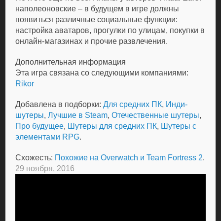
наполеоновские – в будущем в игре должны
появиться различные социальные функции:
настройка аватаров, прогулки по улицам, покупки в
онлайн-магазинах и прочие развлечения.
Дополнительная информация
Эта игра связана со следующими компаниями:
Rikor
Добавлена в подборки:
Для средних ПК
,
Инди-
шутеры
,
Лучшие в Steam
,
Отечественные шутеры
,
Про будущее
,
Шутеры для средних ПК
,
Шутеры с
элементами RPG
.
Схожесть:
Похожие на Overwatch и Team Fortress 2
.
29 ноября, 2016