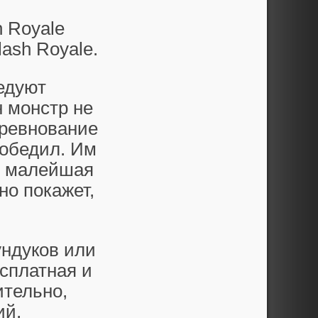
h Royale
ash Royale.
едуют
 монстр не
ревнование
победил. Им
е малейшая
но покажет,
ндуков или
есплатная и
ительно,
ий,