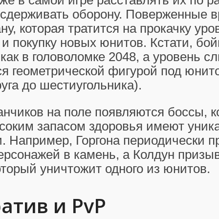
уже в самой игре расставлять их по 
 сдерживать оборону. Поверженные в
ну, которая тратится на прокачку уро
и покупку новых юнитов. Кстати, бо
как в головоломке 2048, а уровень с
я геометрической фигурой под юнито
руга до шестиугольника).
нчиков на поле появляются боссы, 
ысоким запасом здоровья имеют уник
. Например, Горгона периодически 
ерсонажей в камень, а Колдун призы
оторый уничтожит одного из юнитов.
атив и PvP