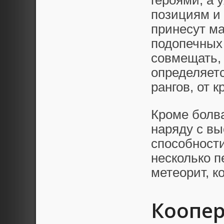
героями, а 
позициям и
принесут ма
подопечных 
совмещать, 
определяетс
рангов, от к
Кроме болва
наряду с в
способности
несколько п
метеорит, к
Коопер