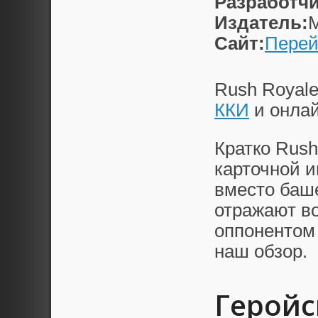
Разработчи
Издатель:
M
Сайт:
Перей
Rush Royal
ККИ
и онла
Кратко Rush
карточной и
вместо баш
отражают во
оппонентом 
наш обзор.
Геройс