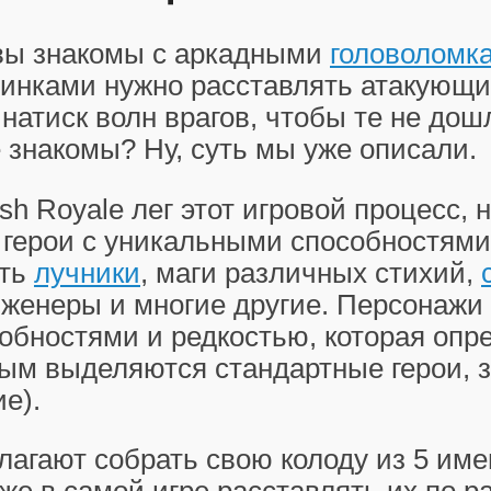
вы знакомы с аркадными
головоломк
пинками нужно расставлять атакующ
натиск волн врагов, чтобы те не дош
 знакомы? Ну, суть мы уже описали.
sh Royale лег этот игровой процесс, 
 герои с уникальными способностями
сть
лучники
, маги различных стихий,
нженеры и многие другие. Персонажи
обностями и редкостью, которая опр
рым выделяются стандартные герои, 
е).
лагают собрать свою колоду из 5 им