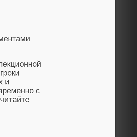
ементами
ллекционной
гроки
х и
временно с
 читайте