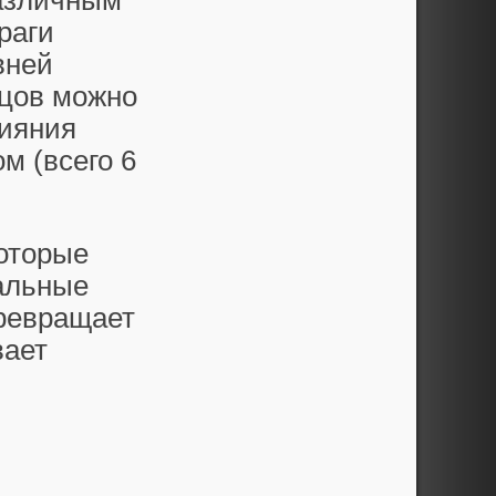
различным
раги
вней
йцов можно
лияния
м (всего 6
которые
альные
превращает
вает