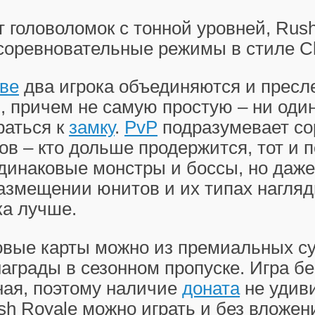
т головоломок с тонной уровней, Rus
соревновательные режимы в стиле Cl
ве
два игрока объединяются и пресл
 причем не самую простую – ни один
раться к
замку
.
PvP
подразумевает со
ов – кто дольше продержится, тот и 
динаковые монстры и боссы, но даж
азмещении юнитов и их типах нагляд
ка лучше.
овые карты можно из премиальных су
награды в сезонном пропуске. Игра б
ная, поэтому наличие
доната
не удив
sh Royale можно играть и без вложен