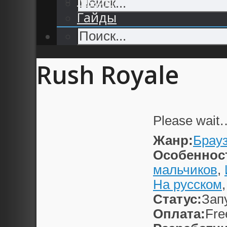
Гайды
Rush Royale
Please wait
Жанр:
Брау
Особеннос
мальчиков
,
На русском
Статус:
Зап
Оплата:
Fre