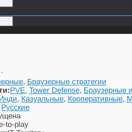
…
зерные
,
Браузерные стратегии
ти:
PVE
,
Tower Defense
,
Браузерные 
Инди
,
Казуальные
,
Кооперативные
,
М
,
Русские
ущена
e-to-play