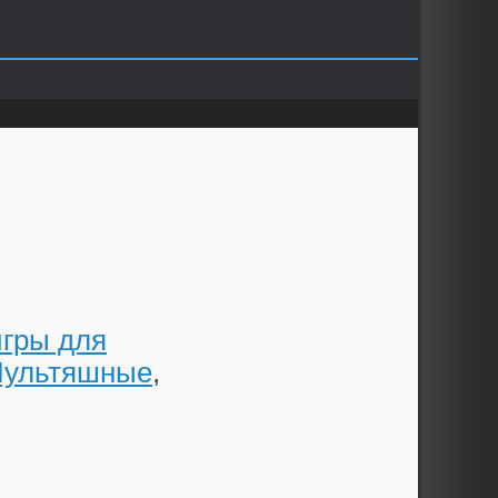
игры для
ультяшные
,