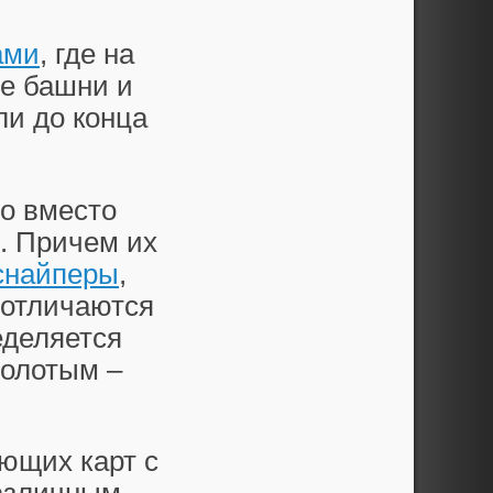
ами
, где на
ие башни и
ли до конца
но вместо
. Причем их
снайперы
,
 отличаются
еделяется
золотым –
еющих карт с