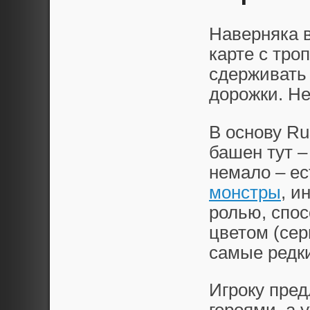
Наверняка 
карте с тро
сдерживать 
дорожки. Не
В основу Ru
башен тут –
немало – е
монстры
, и
ролью, спос
цветом (се
самые редки
Игроку пред