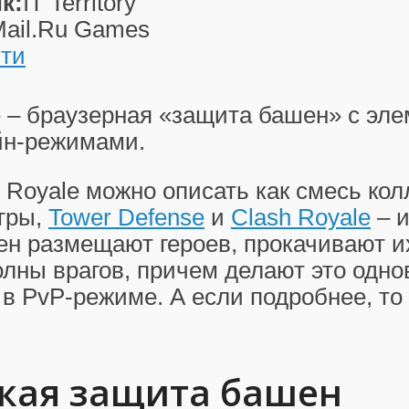
к:
IT Territory
ail.Ru Games
ти
e – браузерная «защита башен» с эл
йн-режимами.
 Royale можно описать как смесь ко
гры,
Tower Defense
и
Clash Royale
– и
ен размещают героев, прокачивают и
лны врагов, причем делают это одно
в PvP-режиме. А если подробнее, то
кая защита башен