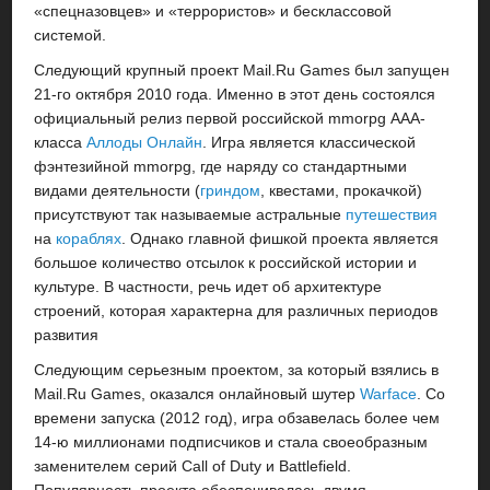
«спецназовцев» и «террористов» и бесклассовой
системой.
Следующий крупный проект Mail.Ru Games был запущен
21-го октября 2010 года. Именно в этот день состоялся
официальный релиз первой российской mmorpg ААА-
класса
Аллоды Онлайн
. Игра является классической
фэнтезийной mmorpg, где наряду со стандартными
видами деятельности (
гриндом
, квестами, прокачкой)
присутствуют так называемые астральные
путешествия
на
кораблях
. Однако главной фишкой проекта является
большое количество отсылок к российской истории и
культуре. В частности, речь идет об архитектуре
строений, которая характерна для различных периодов
развития
Следующим серьезным проектом, за который взялись в
Mail.Ru Games, оказался онлайновый шутер
Warface
. Со
времени запуска (2012 год), игра обзавелась более чем
14-ю миллионами подписчиков и стала своеобразным
заменителем серий Call of Duty и Battlefield.