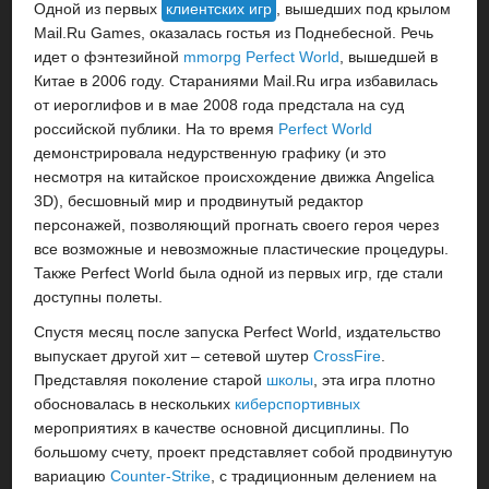
Одной из первых
клиентских игр
, вышедших под крылом
Mail.Ru Games, оказалась гостья из Поднебесной. Речь
идет о фэнтезийной
mmorpg
Perfect World
, вышедшей в
Китае в 2006 году. Стараниями Mail.Ru игра избавилась
от иероглифов и в мае 2008 года предстала на суд
российской публики. На то время
Perfect World
демонстрировала недурственную графику (и это
несмотря на китайское происхождение движка Angelica
3D), бесшовный мир и продвинутый редактор
персонажей, позволяющий прогнать своего героя через
все возможные и невозможные пластические процедуры.
Также Perfect World была одной из первых игр, где стали
доступны полеты.
Спустя месяц после запуска Perfect World, издательство
выпускает другой хит – сетевой шутер
CrossFire
.
Представляя поколение старой
школы
, эта игра плотно
обосновалась в нескольких
киберспортивных
мероприятиях в качестве основной дисциплины. По
большому счету, проект представляет собой продвинутую
вариацию
Counter-Strike
, с традиционным делением на