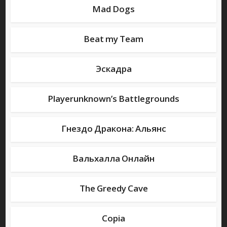
великим событиям и грандиозным войнам в Англии времен
Mad Dogs
короля Артура
BRAIN / OUT – многопользовательский 2D шутер с большим
Beat my Team
выбором оружия и разнообразием тактических приемов
Mad Dogs – браузерная пошаговая тактика, повествующая о
Эскадра
суровых буднях нью-йоркских преступников
Beat my Team – браузерный футбольный менеджер, который
позволяет собрать команду своей мечты и провести ее сквозь
Playerunknown’s Battlegrounds
череду побед и поражений к чемпионскому титулу
Эскадра – браузерная морская стратегия с десятками видов
Гнездо Дракона: Альянс
кораблей, гибкой системой прокачки и масштабными баталиям
Playerunknown`s Battlegrounds – шутер с элементами
выживания на 64 игрока от создателей TERA Online.
Высаживаемся на необитаемый остров и начинаем борьбу за
Вальхалла Онлайн
существование до последнего патрона
Гнездо Дракона: Альянс – красочная онлайн стратегия с
элементами MMORPG, которая предлагает игрокам строить и
The Greedy Cave
развивать собственные масштабные империи
Вальхалла Онлайн – браузерная MMORPG, основанная на
скандинавской мифологии и предлагающая игрокам принять
Copia
участие в Рагнареке