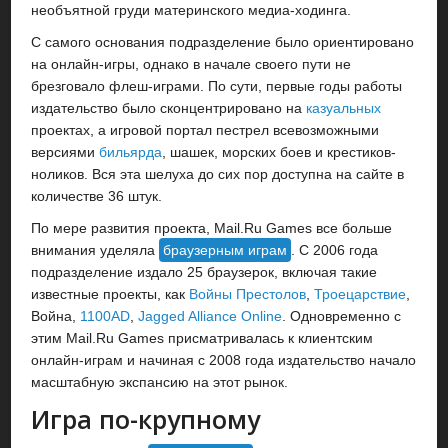
необъятной груди материнского медиа-ходинга.
С самого основания подразделение было ориентировано
на онлайн-игры, однако в начале своего пути не
брезговало флеш-играми. По сути, первые годы работы
издательство было сконцентрировано на
казуальных
проектах, а игровой портал пестрел всевозможными
версиями
бильярда
, шашек, морских боев и крестиков-
ноликов. Вся эта шелуха до сих пор доступна на сайте в
количестве 36 штук.
По мере развития проекта, Mail.Ru Games все больше
внимания уделяла
браузерным играм
. С 2006 года
подразделение издало 25 браузерок, включая такие
известные проекты, как
Войны Престолов
,
Троецарствие
,
Война,
1100AD
,
Jagged Alliance Online
. Одновременно с
этим Mail.Ru Games присматривалась к клиентским
онлайн-играм и начиная с 2008 года издательство начало
масштабную экспансию на этот рынок.
Игра по-крупному