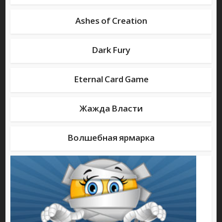
Greedy Cave – браузерная бродилка со случайно
генерируемыми подземельями, тоннами лута и серьезными
Ashes of Creation
испытаниями для искателей приключений.
Copia – полуавтоматическая браузерная RPG в средневековом
Dark Fury
стиле с возможностью нанять в отряд целых девять героев
Ashes of Creation – фэнтезийная mmorpg c открытым миром,
строительством домов, осадами, созданием и грабежом
Eternal Card Game
караванов
Dark Fury – эпическое приключение по миру древних мифов и
легенд, где в одной истории поместились боги, титаны, гномы,
Жажда Власти
эльфы, драконы и король Артур со своими рыцарями
Eternal – полностью бесплатная ККИ, в которой все карты и
бустеры приобретаются исключительно за внутриигровые
Волшебная ярмарка
деньги. Никакого доната, равные условия для всех
Жажда Власти – глобальная стратегия с элементами
карточных игр, строительством замков, осадами и массовыми
битвами с другими игроками в составе альянсов
Волшебная ярмарка – строим посреди дремучего леса ярмарку
для зверей, наполняем различными аттракционами и начинаем
зарабатывать золото, попутно отгоняя от клиентов монстров-
безбилетников