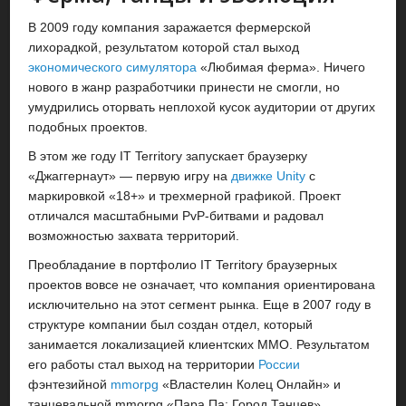
В 2009 году компания заражается фермерской
лихорадкой, результатом которой стал выход
экономического симулятора
«Любимая ферма». Ничего
нового в жанр разработчики принести не смогли, но
умудрились оторвать неплохой кусок аудитории от других
подобных проектов.
В этом же году IT Territory запускает браузерку
«Джаггернаут» — первую игру на
движке Unity
с
маркировкой «18+» и трехмерной графикой. Проект
отличался масштабными PvP-битвами и радовал
возможностью захвата территорий.
Преобладание в портфолио IT Territory браузерных
проектов вовсе не означает, что компания ориентирована
исключительно на этот сегмент рынка. Еще в 2007 году в
структуре компании был создан отдел, который
занимается локализацией клиентских MMO. Результатом
его работы стал выход на территории
России
фэнтезийной
mmorpg
«Властелин Колец Онлайн» и
танцевальной mmorpg «Пара Па: Город Танцев».