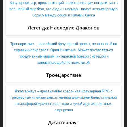
браузерных игр, предлагающий всем желающим погрузиться в
волшебный мир Фэо, где люди и магмары ведут непримиримую
борьбу между собой и силами Хаоса
Легенда: Наследие Драконов
Троецарствие – российский браузерный проект, основанный на
серии книг писателя Юрия Никитина. Может похвастаться
продуманным миром, интересной боевой системой и
запоминающейся стилистикой
Троецарствие
Джаггернаут – чрезвычайно красочная браузерная RPG с
трехмерными пейзажами, отличной анимацией боев, стильной
атмосферой мрачного фэнтези и кучей других приятных
сюрпризов
Джаггернаут