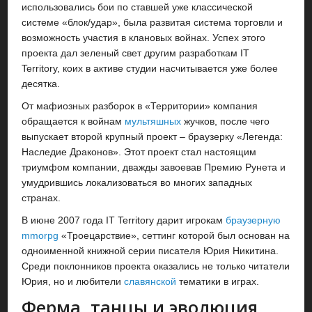
использовались бои по ставшей уже классической
системе «блок/удар», была развитая система торговли и
возможность участия в клановых войнах. Успех этого
проекта дал зеленый свет другим разработкам IT
Territory, коих в активе студии насчитывается уже более
десятка.
От мафиозных разборок в «Территории» компания
обращается к войнам
мультяшных
жучков, после чего
выпускает второй крупный проект – браузерку «Легенда:
Наследие Драконов». Этот проект стал настоящим
триумфом компании, дважды завоевав Премию Рунета и
умудрившись локализоваться во многих западных
странах.
В июне 2007 года IT Territory дарит игрокам
браузерную
mmorpg
«Троецарствие», сеттинг которой был основан на
одноименной книжной серии писателя Юрия Никитина.
Среди поклонников проекта оказались не только читатели
Юрия, но и любители
славянской
тематики в играх.
Ферма, танцы и эволюция