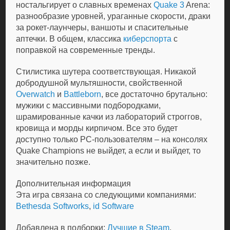
ностальгирует о славных временах
Quake 3
Arena:
разнообразие уровней, ураганные скорости, драки
за рокет-лаунчеры, ваншоты и спасительные
аптечки. В общем, классика
киберспорта
с
поправкой на современные тренды.
Стилистика шутера соответствующая. Никакой
добродушной мультяшности, свойственной
Overwatch
и
Battleborn
, все достаточно брутально:
мужики с массивными подбородками,
шрамированные качки из лабораторий строггов,
кровища и морды кирпичом. Все это будет
доступно только PC-пользователям – на консолях
Quake Champions не выйдет, а если и выйдет, то
значительно позже.
Дополнительная информация
Эта игра связана со следующими компаниями:
Bethesda Softworks
,
id Software
Добавлена в подборки:
Лучшие в Steam
,