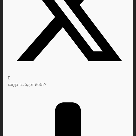
когда выйдет йобт?