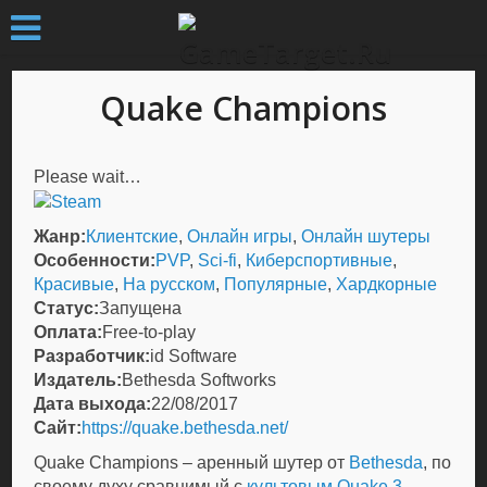
Quake Champions
Please wait…
Жанр:
Клиентские
,
Онлайн игры
,
Онлайн шутеры
Особенности:
PVP
,
Sci-fi
,
Киберспортивные
,
Красивые
,
На русском
,
Популярные
,
Хардкорные
Статус:
Запущена
Оплата:
Free-to-play
Разработчик:
id Software
Издатель:
Bethesda Softworks
Дата выхода:
22/08/2017
Сайт:
https://quake.bethesda.net/
Quake Champions – аренный шутер от
Bethesda
, по
своему духу сравнимый с
культовым
Quake 3