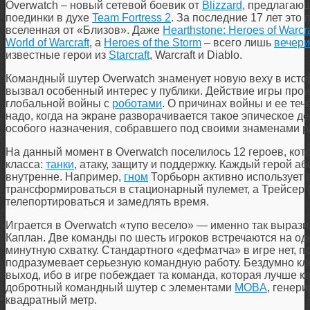
Overwatch – новый сетевой боевик от
Blizzard
, предлагаю
поединки в духе
Team Fortress 2
. За последние 17 лет это
вселенная от «Близов». Даже
Hearthstone: Heroes of Warcra
World of Warcraft
, а
Heroes of the Storm
– всего лишь
вечери
известные герои из
Starcraft
, Warcraft и Diablo.
Командный шутер Overwatch знаменует новую веху в исто
вызвал особенный интерес у публики. Действие игры про
глобальной войны с
роботами
. О причинах войны и ее теч
надо, когда на экране разворачивается такое эпическое д
особого назначения, собравшего под своими знаменами р
На данный момент в Overwatch поселилось 12 героев, кот
класса:
танки
, атаку, защиту и поддержку. Каждый герой а
внутренне. Например,
гном
Торбьорн активно использует 
трансформироваться в стационарный пулемет, а Трейсер (
телепортироваться и замедлять время.
Играется в Overwatch «тупо весело» — именно так выраз
Каплан. Две команды по шесть игроков встречаются на одн
минутную схватку. Стандартного «дефматча» в игре нет, п
подразумевает серьезную командную работу. Бездумно кл
выход, ибо в игре побеждает та команда, которая лучше к
добротный командный шутер с элементами
MOBA
, генер
квадратный метр.