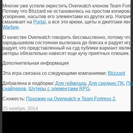
Многие уже успели окрестить Overwatch клоном Team Fortre
Потому что Blizzard не остановились на простом копиров
ускорение, насытив его элементами из других игр. Наприм
смахивает на
Portal
, а все эти крюки, щиты и джетпаки явн
Warfare
.
О качестве Overwatch говорить бессмысленно, потому что
зародышевом состоянии вылизана до блеска и радует иг
радует, что представленный на суд публики вариант являе
авторы обязательно навесят еще кучу приятных плюшек.
Дополнительная информация
Эта игра связана со следующими компаниями:
Blizzard
Добавлена в подборки:
Для геймпада
,
Для средних ПК
,
По
снайперов
,
Шутеры с элементами RPG
.
Схожесть:
Похожие на Overwatch и Team Fortress 2
.
25 ноября, 2014