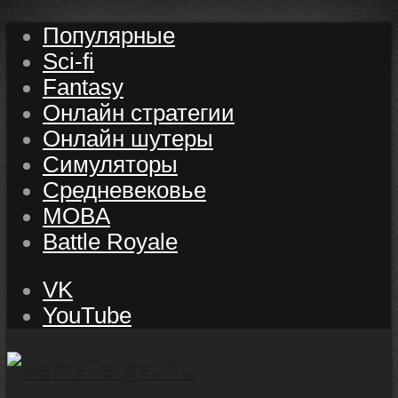
Популярные
Sci-fi
Fantasy
Онлайн стратегии
Онлайн шутеры
Симуляторы
Средневековье
MOBA
Battle Royale
VK
YouTube