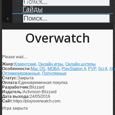
Гайды
Overwatch
Please wait…
Жанр:
Клиентские
,
Онлайн игры
,
Онлайн шутеры
Особенности:
Mac OS
,
MOBA
,
PlayStation 4
,
PVP
,
Sci-fi
,
Xb
Оптимизированные
,
Популярные
Статус:
Закрыта
Оплата:
Единовременная покупка
Разработчик:
Blizzard
Издатель:
Activision Blizzard
Дата выхода:
24/05/2016
Сайт:
https://playoverwatch.com
Игра закрыта