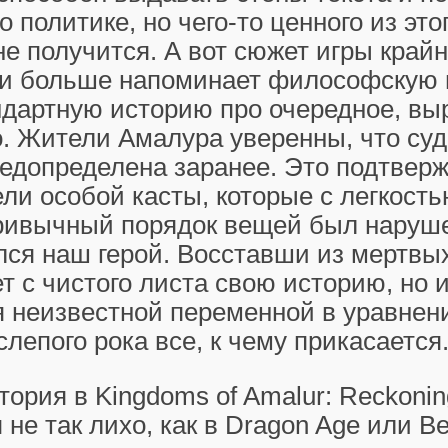
о политике, но чего-то ценного из это
е получится. А вот сюжет игры край
и больше напоминает философскую 
ндартную историю про очередное, в
. Жители Амалура уверенны, что суд
редопределена заранее. Это подтвер
ли особой касты, которые с легкост
ривычный порядок вещей был нарушен
ся наш герой. Восставши из мертвых
т с чистого листа свою историю, но 
я неизвестной переменной в уравнен
слепого рока все, к чему прикасается
тория в Kingdoms of Amalur: Reckonin
 не так лихо, как в Dragon Age или В