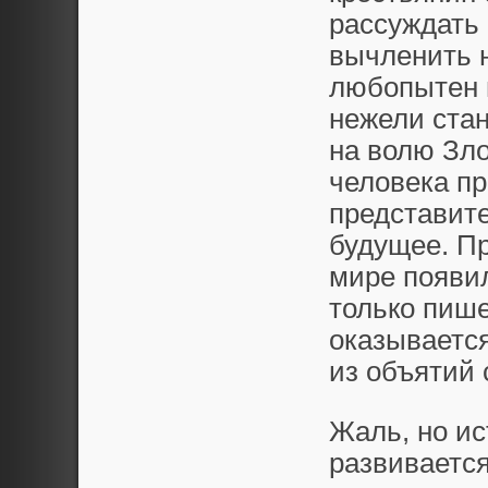
рассуждать 
вычленить н
любопытен 
нежели ста
на волю Зло
человека п
представите
будущее. П
мире появил
только пише
оказываетс
из объятий 
Жаль, но ис
развивается