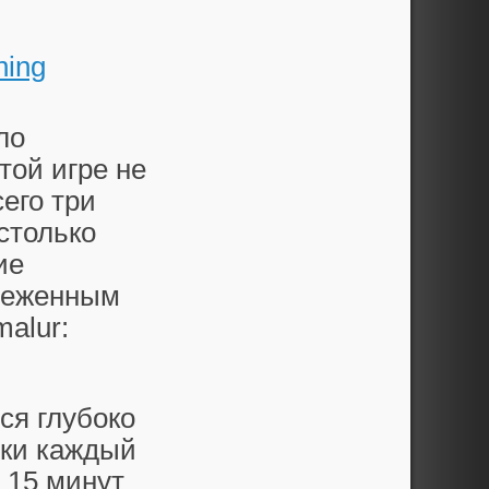
ning
ло
той игре не
его три
столько
ие
снеженным
alur:
ся глубоко
ски каждый
 15 минут