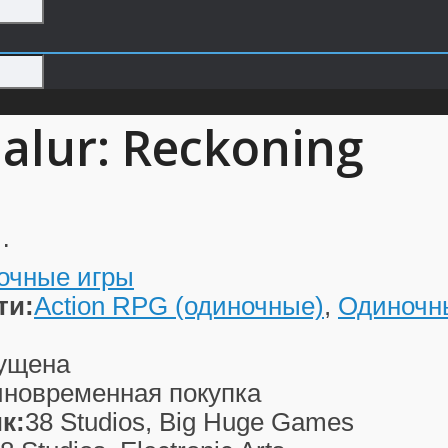
alur: Reckoning
…
очные игры
ти:
Action RPG (одиночные)
,
Одиночн
ущена
новременная покупка
к:
38 Studios, Big Huge Games