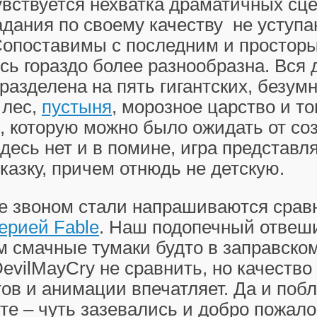
увствуется нехватка драматичных сце
дания по своему качеству не уступа
Сопоставимы с последним и просторы
сь гораздо более разнообразна. Вся 
разделена на пять гигантских, безум
 лес,
пустыня
, морозное царство и то
, которую можно было ожидать от со
здесь нет и в помине, игра представл
казку, причем отнюдь не детскую.
е звоном стали напрашиваются срав
ерией Fable
. Наш подопечный отвеш
 смачные тумаки будто в заправско
DevilMayCry не сравнить, но качество
в и анимации впечатляет. Да и побл
те – чуть зазевались и добро пожало