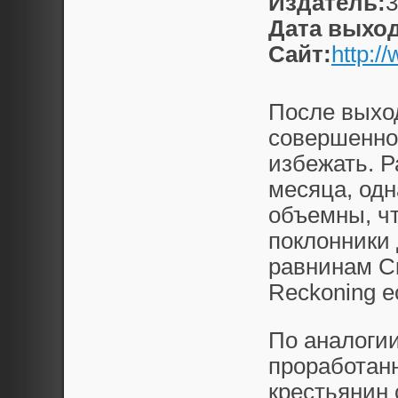
Издатель:
3
Дата выход
Сайт:
http:/
После выход
совершенно
избежать. Р
месяца, од
объемны, чт
поклонники
равнинам Ск
Reckoning е
По аналогии
проработан
крестьянин 