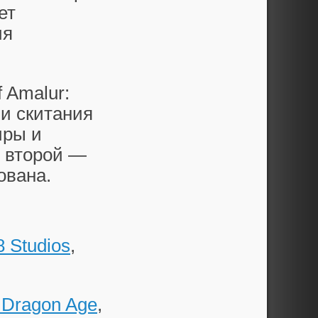
ет
ия
 Amalur:
и скитания
иры и
о второй —
ована.
8 Studios
,
 Dragon Age
,