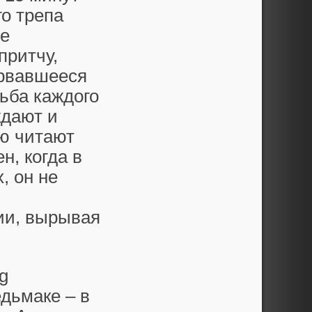
го трепа
не
притчу,
ырвавшееся
ьба каждого
ждают и
ью читают
, когда в
, он не
и
ии, вырывая
.
g
едьмаке – в