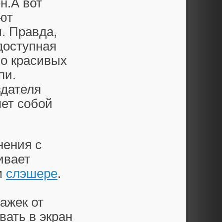
н.А вот
ют
. Правда,
доступная
но красивых
пи.
здателя
яет собой
нения с
ивает
м
слэшере
.
ажек от
вать в экран