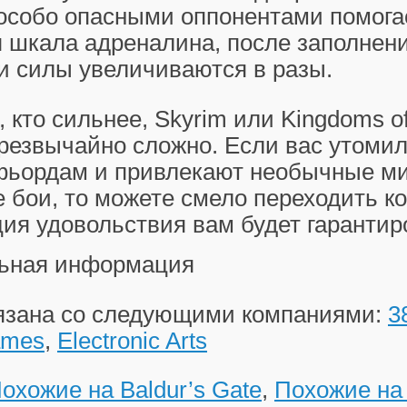
 особо опасными оппонентами помога
я шкала адреналина, после заполнен
и силы увеличиваются в разы.
 кто сильнее, Skyrim или Kingdoms of
резвычайно сложно. Если вас утомил
фьордам и привлекают необычные м
бои, то можете смело переходить к
ия удовольствия вам будет гарантир
ьная информация
вязана со следующими компаниями:
3
ames
,
Electronic Arts
охожие на Baldur’s Gate
,
Похожие на