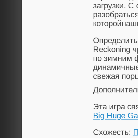
загрузки. С
разобратьс
которойнаш
Определить,
Reckoning ч
по зимним 
динамичные 
свежая порц
Дополнител
Эта игра с
Big Huge G
Схожесть:
П