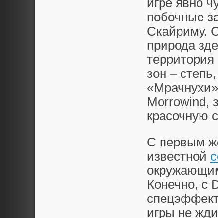
игре явно ч
побочные за
Скайриму. 
природа зде
территория 
зон – степь,
«Мрачнухи»
Morrowind, 
красочную с
С первым ж
известной
с
окружающим
Конечно, с 
спецэффекто
игры не жди