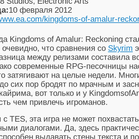
8 Studios, Electronic Arts
а:
10 февраля 2012
/www.ea.com/kingdoms-of-amalur-recko
а Kingdoms of Amalur: Reckoning ста
 очевидно, что сравнения со
Skyrim
э
азница между релизами составила вс
нако современные RPG-песочницы на
о затягивают на целые недели. Мног
 до сих пор бродят по мрачным и за
айрима, вот только и у KingdomsofAm
сть чем привлечь игроманов.
 с TES, эта игра не может похвастать
ными диалогами. Да, здесь практиче
способен выдавать стены текста и по