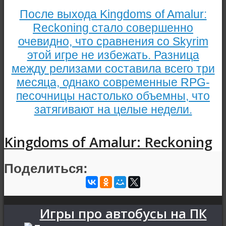
После выхода Kingdoms of Amalur:
Reckoning стало совершенно
очевидно, что сравнения со Skyrim
этой игре не избежать. Разница
между релизами составила всего три
месяца, однако современные RPG-
песочницы настолько объемны, что
затягивают на целые недели.
Kingdoms of Amalur: Reckoning
Поделиться:
Игры про автобусы на ПК