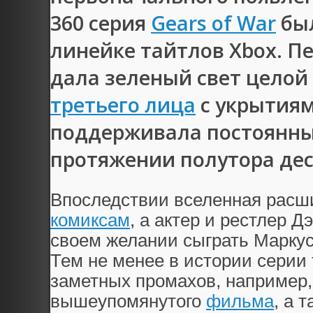
360 серия
Gears of War
был
линейке тайтлов Xbox. Пе
дала зеленый свет целой
третьего лица
с укрытиям
поддерживала постоянны
протяжении полутора де
Впоследствии вселенная расш
комиксам
, а актер и рестлер Д
своем желании сыграть Маркус
Тем не менее в истории серии
заметных промахов, например, 
вышеупомянутого
фильма
, а 