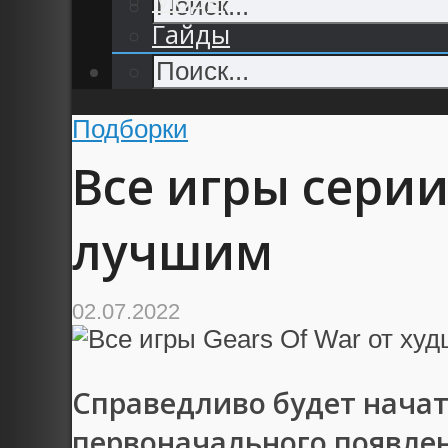
Гайды
Подборки
Все игры серии
лучшим
02.07.2022
Справедливо будет начать
первоначального появле