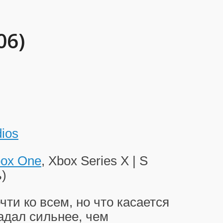
06)
ios
ox One
, Xbox Series X | S
)
ти ко всем, но что касается
радал сильнее, чем