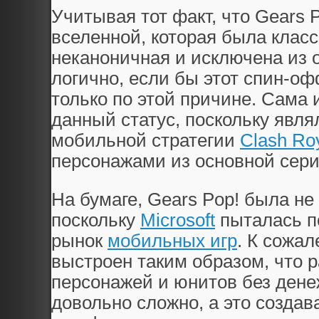
Учитывая тот факт, что Gears 
вселенной, которая была клас
неканоничная и исключена из 
логично, если бы этот спин-о
только по этой причине. Сама 
данный статус, поскольку явл
мобильной стратегии
Clash Ro
персонажами из основной сери
На бумаге, Gears Pop! была не
поскольку
Microsoft
пыталась п
рынок
мобильных игр
. К сожа
выстроен таким образом, что 
персонажей и юнитов без ден
довольно сложно, а это созда