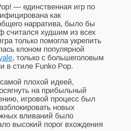
Pop! — единственная игр по
сифицирована как
общего нарратива, было бы
фф считался худшим из всех
игра только помогла укрепить
ялась клоном популярной
yale
, только с большеголовым
и в стиле Funko Pop.
 самой плохой идеей,
осягнуть на прибыльный
лению, игровой процесс был
разблокировать новых
ежных вливаний было
вало высокий порог вхождения