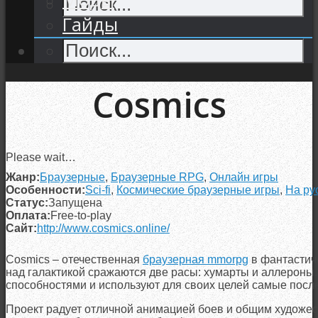
Гайды
Cosmics
Please wait…
Жанр:
Браузерные
,
Браузерные RPG
,
Онлайн игры
Особенности:
Sci-fi
,
Космические браузерные игры
,
На ру
Статус:
Запущена
Оплата:
Free-to-play
Сайт:
http://www.cosmics.online/
Cosmics – отечественная
браузерная mmorpg
в фантастиче
над галактикой сражаются две расы: хумарты и аллероны
способностями и используют для своих целей самые после
Проект радует отличной анимацией боев и общим художе