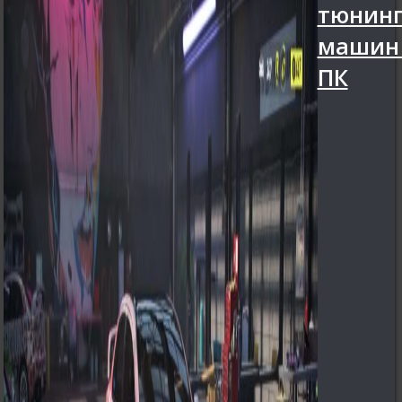
тюнин
машин
ПК