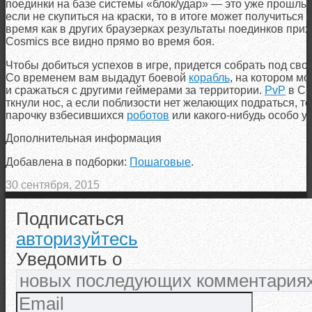
поединки на базе системы «блок/удар» — это уже прошлый
если не скупиться на краски, то в итоге может получиться
время как в других браузерках результаты поединков прих
Cosmics все видно прямо во время боя.
Чтобы добиться успехов в игре, придется собрать под св
Со временем вам выдадут боевой
корабль
, на котором м
и сражаться с другими геймерами за территории.
PvP
в Co
ткнули нос, а если поблизости нет желающих подраться, т
парочку взбесившихся
роботов
или какого-нибудь особо 
Дополнительная информация
Добавлена в подборки:
Пошаговые
.
30 сентября, 2015
Подписаться
авторизуйтесь
Уведомить о